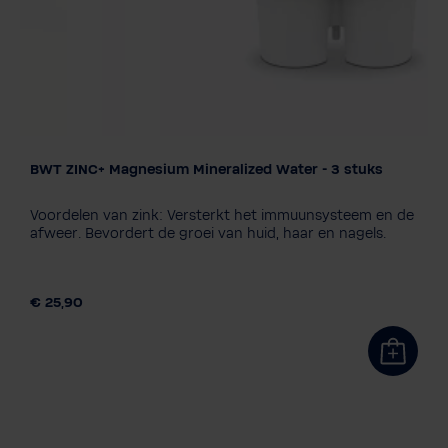
BWT ZINC+ Magnesium Mineralized Water - 3 stuks
Filtertechnologie
Magnesium
ZINC+Magnesium
Voordelen van zink: Versterkt het immuunsysteem en de
Silicate+Magnesium
afweer. Bevordert de groei van huid, haar en nagels.
Balanced Alkalized + Magnesium
Soft EXTRA
Verpakkingseenheid
€ 25,90
3 stuk
1+3 Navulling
6 stuk
12 stuk