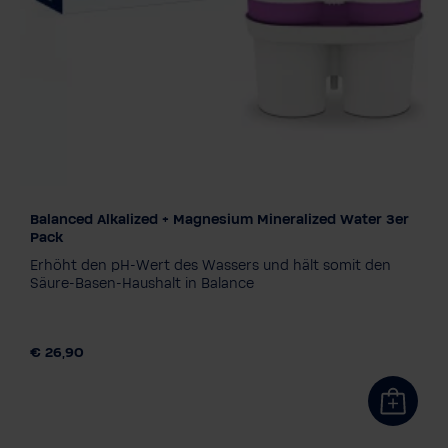
Balanced Alkalized + Magnesium Mineralized Water 3er
Filtertechnologie
Pack
Magnesium
ZINC+Magnesium
Erhöht den pH-Wert des Wassers und hält somit den
Silicate+Magnesium
Säure-Basen-Haushalt in Balance
Balanced Alkalized + Magnesium
Soft EXTRA
Verpakkingseenheid
€ 26,90
3 stuk
1+3 Navulling
6 stuk
12 stuk