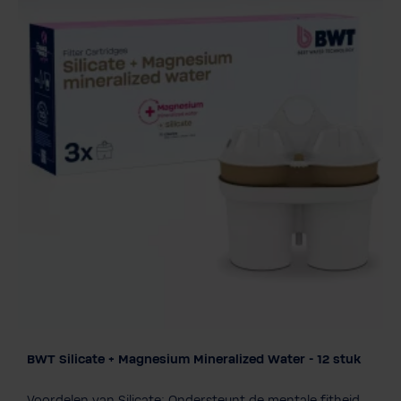
BWT Silicate + Magnesium Mineralized Water - 12 stuk
Filtertechnologie
Magnesium
ZINC+Magnesium
Voordelen van Silicate: Ondersteunt de mentale fitheid