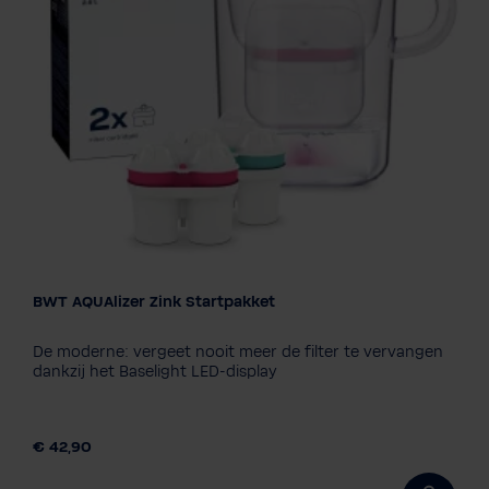
BWT AQUAlizer Zink Startpakket
Filtertechnologie
1x ZINC + 1x Magnesium
2x Magnesium
De moderne: vergeet nooit meer de filter te vervangen
dankzij het Baselight LED-display
€ 42,90