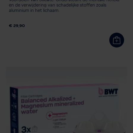
Silicate+Magnesium
en de verwijdering van schadelijke stoffen zoals
aluminium in het lichaam.
Balanced Alkalized + Magnesium
Soft EXTRA
Verpakkingseenheid
€ 29,90
3 stuk
1+3 Navulling
6 stuk
12 stuk