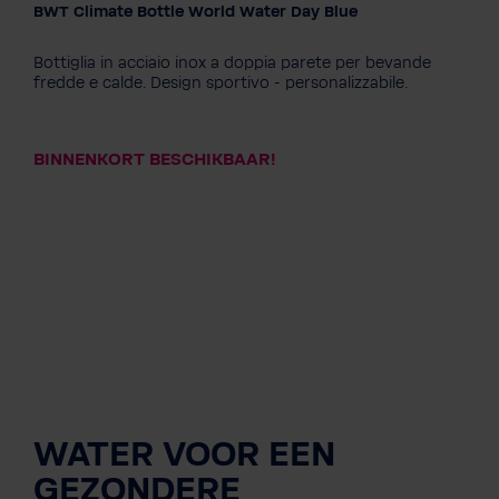
BWT Climate Bottle World Water Day Blue
Editie
PINK
Diamond - Black
World Water Day - Blue
Bottiglia in acciaio inox a doppia parete per bevande
World Water Day - Pink
Windhager
fredde e calde. Design sportivo - personalizzabile.
Personalisering gewenst?
Nee dank je
Ja graag
BINNENKORT BESCHIKBAAR!
WATER VOOR EEN
GEZONDERE