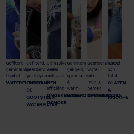
Gefilterd,
Gefilterd,
Ultrazuiver
Gemineraliseerd,
Gemineraliseerd
Water
gemineraliseerd,
gemineraliseerd,
water,
gekoeld,
water
aan
flexibel
geïntegreerd
compact
sprankelend
om
tafel
&
&
mee te
WATERFILTERKANNEN
ONDER-
GLAZEN
efficiënt
warm
nemen
DE-
&
OMGEKEERDE
WATERDISPENSER
DRINKFLESSEN
GOOTSTEEN
KARAFFEN
OSMOSE
WATERFILTER