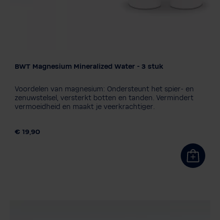
BWT Magnesium Mineralized Water - 3 stuk
Filtertechnologie
Magnesium
ZINC+Magnesium
Voordelen van magnesium: Ondersteunt het spier- en
Silicate+Magnesium
zenuwstelsel, versterkt botten en tanden. Vermindert
vermoeidheid en maakt je veerkrachtiger.
Balanced Alkalized + Magnesium
Soft EXTRA
Verpakkingseenheid
€ 19,90
3 stuk
1+3 Navulling
6 stuk
12 stuk