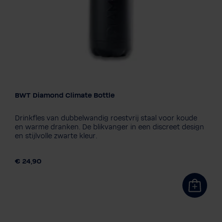
BWT Diamond Climate Bottle
Editie
PINK
Diamond - Black
World Water Day - Blue
Drinkfles van dubbelwandig roestvrij staal voor koude
World Water Day - Pink
Windhager
en warme dranken. De blikvanger in een discreet design
en stijlvolle zwarte kleur.
Personalisering gewenst?
Nee dank je
Ja graag
€ 24,90