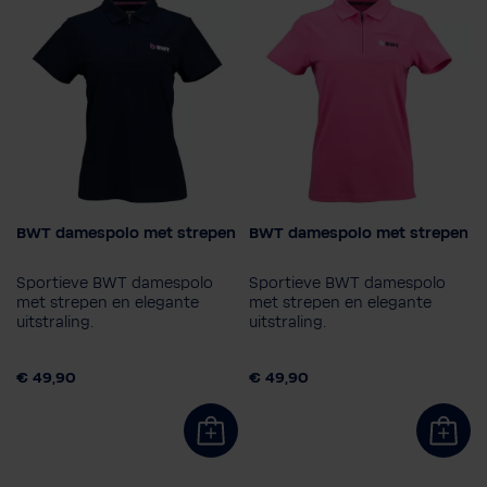
BWT damespolo met strepen
BWT damespolo met strepen
Kleur
Kleur
Sportieve BWT damespolo
Sportieve BWT damespolo
Maat
Maat
met strepen en elegante
met strepen en elegante
uitstraling.
XS
S
M
L
XL
2XL
uitstraling.
XS
S
M
L
XL
2XL
€ 49,90
€ 49,90