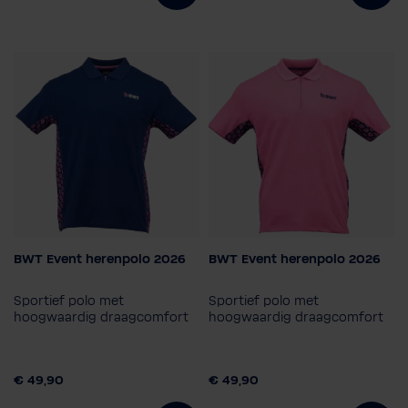
BWT Event herenpolo 2026
BWT Event herenpolo 2026
Kleur
Kleur
Sportief polo met
Sportief polo met
Maat
Maat
hoogwaardig draagcomfort
hoogwaardig draagcomfort
2XL
3XL
L
M
S
2XL
3XL
L
M
S
XL
XL
€ 49,90
€ 49,90