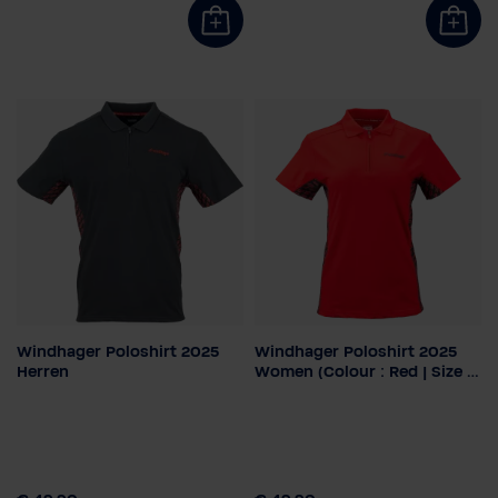
Windhager Poloshirt 2025
Windhager Poloshirt 2025
Kleur
Maat
Herren
Women (Colour : Red | Size :
XS
S
M
L
XL
2XL
XS)
Maat
Kleur
2XL
3XL
L
M
S
XL