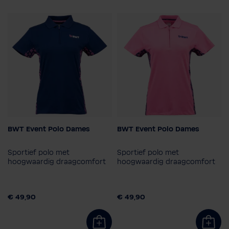
Dienstverlening
Contact
Over BWT
BWT Event Polo Dames
BWT Event Polo Dames
Kleur
Kleur
Sportief polo met
Sportief polo met
Maat
Maat
hoogwaardig draagcomfort
hoogwaardig draagcomfort
XS
S
M
L
XL
2XL
XS
S
M
L
XL
2XL
€ 49,90
€ 49,90