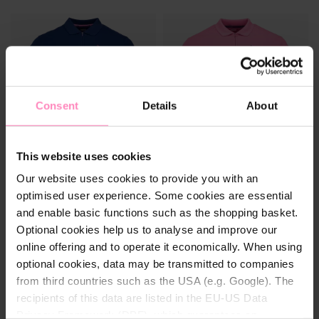
Consent
Details
About
This website uses cookies
BWT herenpolo met strepen
BWT herenpolo met strepen
Kleur
Kleur
Our website uses cookies to provide you with an
optimised user experience. Some cookies are essential
Sportieve polo met
Sportieve polo met
and enable basic functions such as the shopping basket.
Maat
Maat
hoogwaardig draagcomfort
hoogwaardig draagcomfort
Optional cookies help us to analyse and improve our
S
M
L
XL
2XL
S
M
L
XL
2XL
online offering and to operate it economically. When using
3XL
3XL
optional cookies, data may be transmitted to companies
€ 49,90
€ 49,90
from third countries such as the USA (e.g. Google). The
recipients of this data are listed in the EU-US Data
Privacy Framework (DPF), which guarantees an