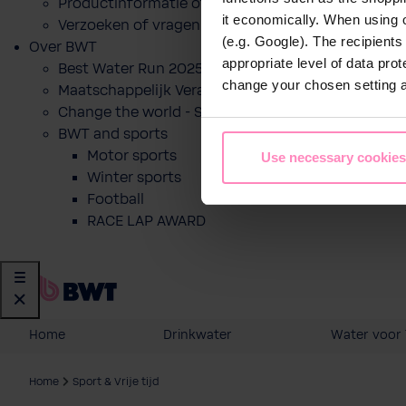
Productinformatie of prijsofferte voor een produ
it economically. When using 
Verzoeken of vragen
(e.g. Google). The recipient
Over BWT
appropriate level of data pro
Best Water Run 2025
change your chosen setting at
Maatschappelijk Verantwoord Ondernemen
Change the world - Sip by sip
BWT and sports
Motor sports
Use necessary cookies
Winter sports
Football
RACE LAP AWARD
Home
Drinkwater
Water voor 
Home
Sport & Vrije tijd