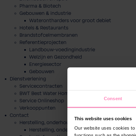
Pharma & Biotech
Gebouwen & industrie
Waterontharders voor groot debiet
Hotels & Restaurants
Brandstofcelmembranen
Referentieprojecten
Landbouw-voedingindustrie
Welzijn en Gezondheid
Energiesector
Gebouwen
Dienstverlening
Servicecontracten
BWT Best Water Home app
Consent
Service Onlineshop
Verkooppunten
Contact
This website uses cookies
Herstelling, onderhoud of indienststelling
Our website uses cookies to 
Herstelling, onderhoud of indienststelling
functions such as the shoppi