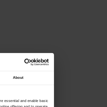
About
e essential and enable basic
nline offering and to operate