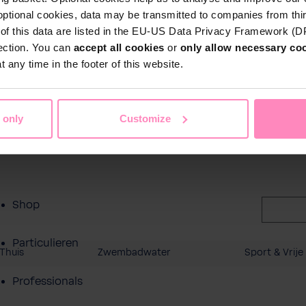
ct
optional cookies, data may be transmitted to companies from thi
s of this data are listed in the EU-US Data Privacy Framework (
tection. You can
accept all cookies
or
only allow necessary co
 any time in the footer of this website.
 only
Customize
Shop
Particulieren
Thuis
Zwembadwater
Sport & Vrije 
Professionals