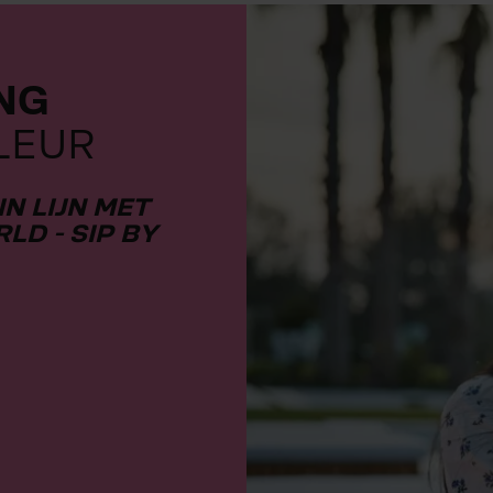
Dienstverlening
Contact
ING
LEUR
Over BWT
IN LIJN MET
LD - SIP BY