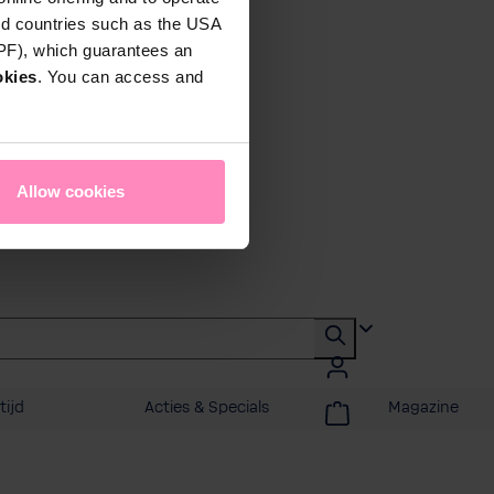
rd countries such as the USA
DPF), which guarantees an
okies
. You can access and
Allow cookies
tijd
Acties & Specials
Magazine