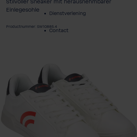
Stilvoller Sneaker mit herausnehmbarer
Einlegesohle
Dienstverlening
Productnummer: SW10885.4
Contact
fbeeldingengalerij overslaan
Over BWT