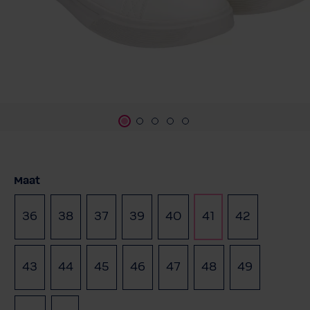
Selecteer
Maat
36
38
37
39
40
41
42
(Deze optie is momenteel niet beschikbaar.)
43
44
45
46
47
48
49
(Deze opti