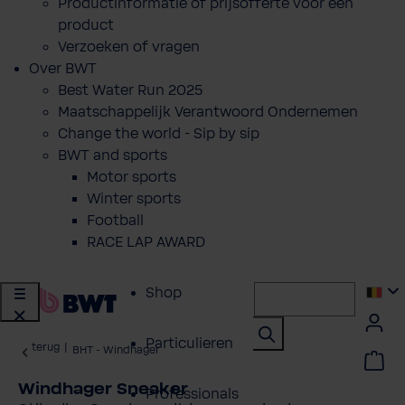
Productinformatie of prijsofferte voor een
product
Verzoeken of vragen
Over BWT
Best Water Run 2025
Maatschappelijk Verantwoord Ondernemen
Change the world - Sip by sip
BWT and sports
Motor sports
Winter sports
Football
RACE LAP AWARD
Shop
Particulieren
terug
|
BHT - Windhager
Windhager Sneaker
Professionals