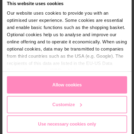
Beschrijving
This website uses cookies
Experience the perfect mix of style and comfort with
Our website uses cookies to provide you with an
our
Windhager sneaker
in a modern design. This
optimised user experience. Some cookies are essential
sneaker is not only a real eye-catcher but also
and enable basic functions such as the shopping basket.
functional and high-quality.
Optional cookies help us to analyse and improve our
online offering and to operate it economically. When using
With its breathable upper made of high-quality
optional cookies, data may be transmitted to companies
polyurethane and a mesh polyester lining, it provides
from third countries such as the USA (e.g. Google). The
a comfortable and fresh wearing experience
recipients of this data are listed in the EU-US Data
throughout the day. The removable and replaceable
Privacy Framework (DPF), which guarantees an
insole adds extra comfort and supports optimal foot
appropriate level of data protection. You can
accept all
hygiene.
cookies
or
only allow necessary cookies
. You can
Allow cookies
access and change your chosen setting at any time in
the footer of this website.
The rubber outsole offers excellent grip and high
Customize
durability. Perfect for anyone looking for a stylish
and comfortable sneaker.
Use necessary cookies only