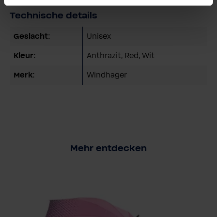
Technische details
Geslacht:
Unisex
Kleur:
Anthrazit
, Red
, Wit
Merk:
Windhager
Mehr entdecken