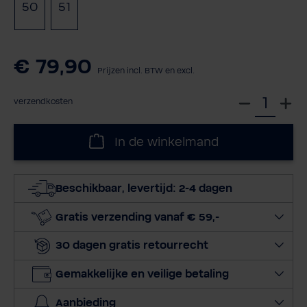
50
51
€ 79,90
Prijzen incl. BTW en excl.
S
verzendkosten
e
l
In de winkelmand
e
c
t
Beschikbaar, levertijd: 2-4 dagen
e
e
Gratis verzending vanaf € 59,-
r
30 dagen gratis retourrecht
h
o
Gemakkelijke en veilige betaling
e
v
Aanbieding