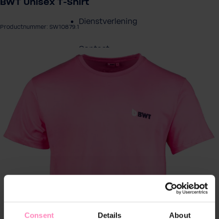
BWT Unisex T‑Shirt
Dienstverlening
Productnummer: SW10879.1
Contact
eeldingengalerij overslaan
Over BWT
Consent
Details
About