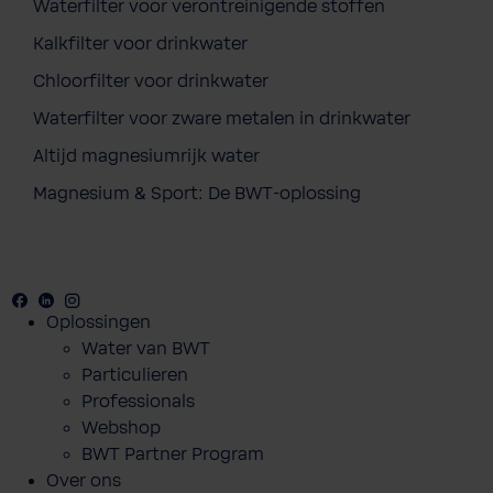
Waterfilter voor verontreinigende stoffen
Kalkfilter voor drinkwater
Chloorfilter voor drinkwater
Waterfilter voor zware metalen in drinkwater
Altijd magnesiumrijk water
Magnesium & Sport: De BWT-oplossing
Facebook
Youtube
Linkedin
Instagram
Oplossingen
Water van BWT
Particulieren
Professionals
Webshop
BWT Partner Program
Over ons