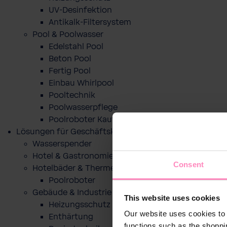
UV-Desinfektion
Antikalk-Filtersystem
Pool & Poolwasser
Edelstahl Pool
Beton Pool
Fertig Pool
Einbau Whirlpool
Pooltechnik
Poolwasserpflege
Poolroboter Kaufberatung und Tipps
Lösungen für Geschäftskunden
Wasserspender
Hotel & Gastronomie
Consent
Hotelbäder & Thermen
Poolroboter
Gebäude & Industrie
This website uses cookies
Heizungsschutz
Our website uses cookies to 
Enthärtung
functions such as the shoppi