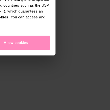
rd countries such as the USA
DPF), which guarantees an
okies
. You can access and
Allow cookies