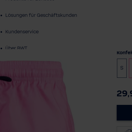
Lösungen für Geschäftskunden
Kundenservice
Über BWT
Konfe
BWT im Sport
S
29,