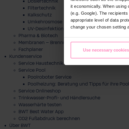
Dosiertechnik
it economically. When using 
Filtertechnik
(e.g. Google). The recipient
Kalkschutz
appropriate level of data pro
Umkehrosmose
change your chosen setting at
UV-Desinfektion
Pharma & Biotech
Membranen – Brennstoffzelle
Fachplaner
Use necessary cookies
Kundenservice
Service Haustechnik
Service Pool
Poolroboter Service
Poolheizung: Beratung und Tipps für ihre P
Service Onlineshop
Trinkwasser-Profi- und Händlersuche
Wasserhärte testen
BWT Best Water App
CO2 Fußabdruck berechnen
Über BWT