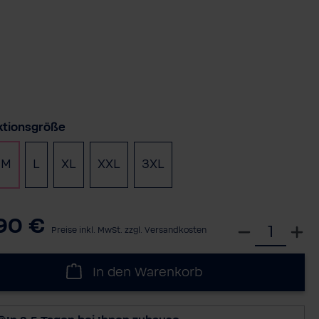
auswählen
ktionsgröße
M
L
XL
XXL
3XL
90 €
W
Preise inkl. MwSt. zzgl. Versandkosten
ä
h
In den Warenkorb
l
e
d