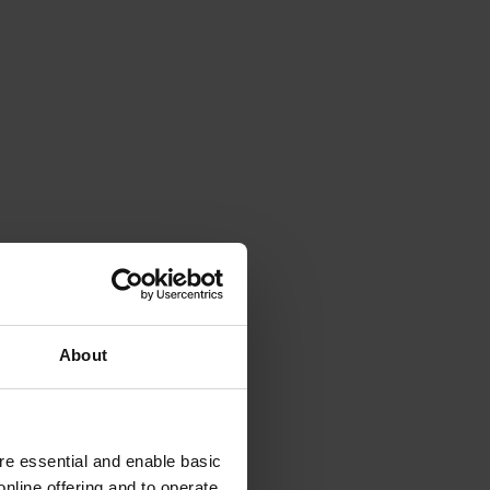
About
e essential and enable basic
nline offering and to operate