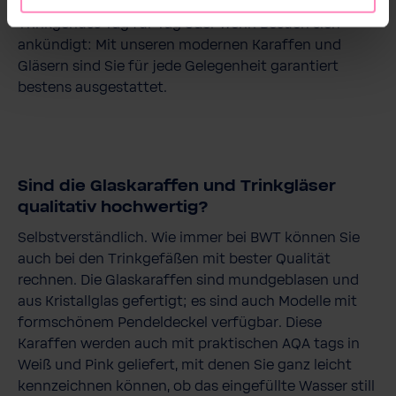
Trinkwasser stillvoll zu servieren. Egal ob für Ihren
Trinkgenuss Tag für Tag oder wenn Besuch sich
ankündigt: Mit unseren modernen Karaffen und
Gläsern sind Sie für jede Gelegenheit garantiert
bestens ausgestattet.
Sind die Glaskaraffen und Trinkgläser
qualitativ hochwertig?
Selbstverständlich. Wie immer bei BWT können Sie
auch bei den Trinkgefäßen mit bester Qualität
rechnen. Die Glaskaraffen sind mundgeblasen und
aus Kristallglas gefertigt; es sind auch Modelle mit
formschönem Pendeldeckel verfügbar. Diese
Karaffen werden auch mit praktischen AQA tags in
Weiß und Pink geliefert, mit denen Sie ganz leicht
kennzeichnen können, ob das eingefüllte Wasser still