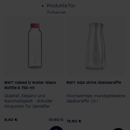
Produkte für
Zuhause
Lösungen für
Geschäftskunden
Kundenservice
Über BWT
BWT naked b Water Glass
BWT AQA drink Glaskaraffe
Verpackungseinheit
BWT im Sport
Bottle á 750 ml
1 Stück
Qualität, Eleganz und
Hochwertige, mundgeblasene
Wasserart
Nachhaltigkeit - stilvoller
Glaskaraffe 1,0 l
Hingucker für Genießer
Prickelnd
Still
8,40 €
19,90 €
19,90 €