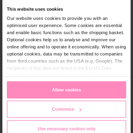
TISCH
This website uses cookies
Our website uses cookies to provide you with an
optimised user experience. Some cookies are essential
and enable basic functions such as the shopping basket.
Optional cookies help us to analyse and improve our
Gläser und Karaffen kaufen
online offering and to operate it economically. When using
optional cookies, data may be transmitted to companies
Stilvolle Gläser und Karaffen für Ihren ansprechend
from third countries such as the USA (e.g. Google). The
gedeckten Tisch
recipients of this data are listed in the EU-US Data
Privacy Framework (DPF), which guarantees an
appropriate level of data protection. You can
accept all
Glaskaraffen und Trinkgläser von BWT –
cookies
or
only allow necessary cookies
. You can
Allow cookies
sowohl für Alltag als auch festliche
access and change your chosen setting at any time in
Anlässe
the footer of this website.
Customize
Die formschönen Gläser und Karaffen sind die
perfekte Ergänzung für Ihren
Haushalt
und
hervorragend geeignet, um perfekt aufbereitetes
Use necessary cookies only