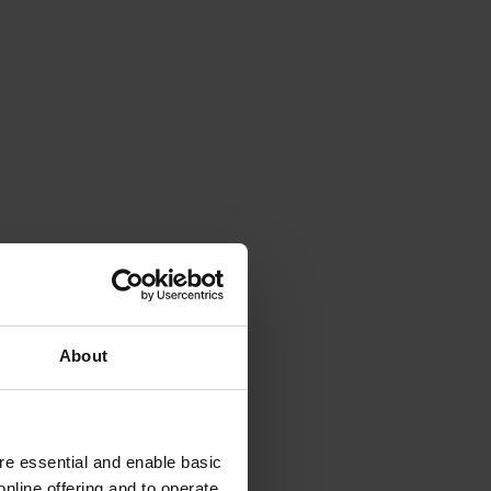
About
e essential and enable basic
nline offering and to operate