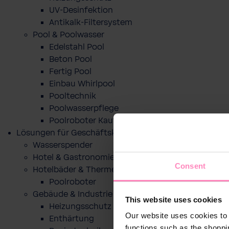
UV-Desinfektion
Antikalk-Filtersystem
Pool & Poolwasser
Edelstahl Pool
Beton Pool
Fertig Pool
Einbau Whirlpool
Pooltechnik
Poolwasserpflege
Poolroboter Kaufberatung und Tipps
Lösungen für Geschäftskunden
Wasserspender
Hotel & Gastronomie
Consent
Hotelbäder & Thermen
Poolroboter
Gebäude & Industrie
This website uses cookies
Heizungsschutz
Our website uses cookies to 
Enthärtung
functions such as the shoppi