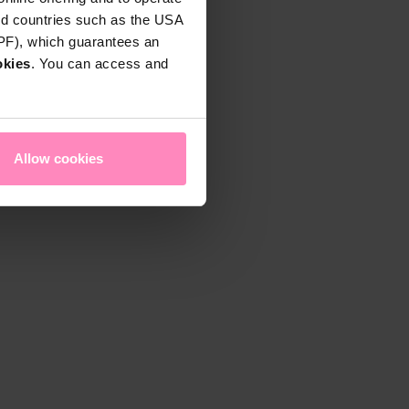
rd countries such as the USA
DPF), which guarantees an
okies
. You can access and
Allow cookies