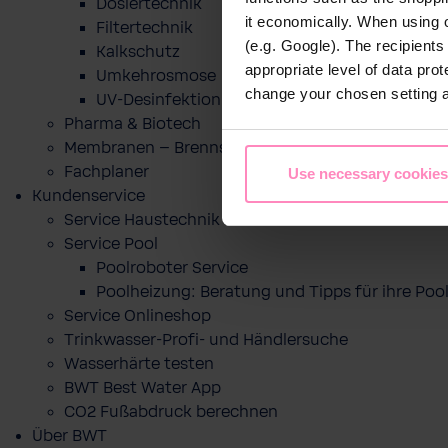
Dosiertechnik
it economically. When using 
Filtertechnik
(e.g. Google). The recipient
Kalkschutz
appropriate level of data pro
Umkehrosmose
change your chosen setting at
UV-Desinfektion
Pharma & Biotech
Membranen – Brennstoffzelle
Fachplaner
Use necessary cookies
Kundenservice
Service Haustechnik
Service Pool
Poolroboter Service
Poolheizung: Beratung und Tipps für ihre P
Service Onlineshop
Trinkwasser-Profi- und Händlersuche
Wasserhärte testen
BWT Best Water App
CO2 Fußabdruck berechnen
Über BWT