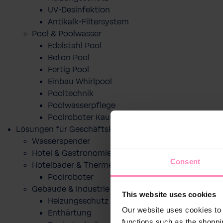
UV-Desinfektion
Antikalk-Filtersystem
Pool & Poolwasser
Edelstahl Pool
Beton Pool
Fertig Pool
Einbau Whirlpool
Pooltechnik
Poolwasserpflege
Poolroboter Kaufberatung und Tipps
Lösungen für Geschäftskunden
Wasserspender
Hotel & Gastronomie
Consent
Hotelbäder & Thermen
Poolroboter
Gebäude & Industrie
This website uses cookies
Heizungsschutz
Our website uses cookies to 
Enthärtung
functions such as the shoppi