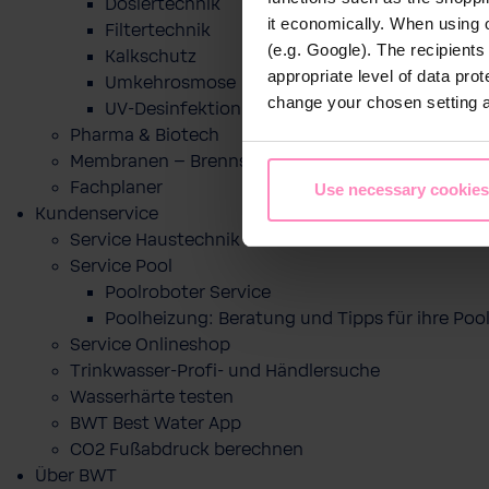
Dosiertechnik
it economically. When using 
Filtertechnik
(e.g. Google). The recipient
Kalkschutz
appropriate level of data pro
Umkehrosmose
change your chosen setting at
UV-Desinfektion
Pharma & Biotech
Membranen – Brennstoffzelle
Fachplaner
Use necessary cookies
Kundenservice
Service Haustechnik
Service Pool
Poolroboter Service
Poolheizung: Beratung und Tipps für ihre P
Service Onlineshop
Trinkwasser-Profi- und Händlersuche
Wasserhärte testen
BWT Best Water App
CO2 Fußabdruck berechnen
Über BWT