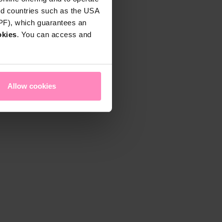
rd countries such as the USA
DPF), which guarantees an
okies
. You can access and
Allow cookies