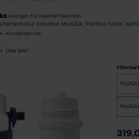
te
Lösungen für Geschäftskunden
Küchenarmatur inklusive MyAQUA "Perfect taste" Kar
Kundenservice
Über BWT
Filterka
BWT im Sport
MyAQUA
MyAQU
319,