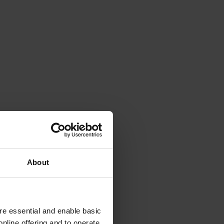
About
e essential and enable basic
nline offering and to operate