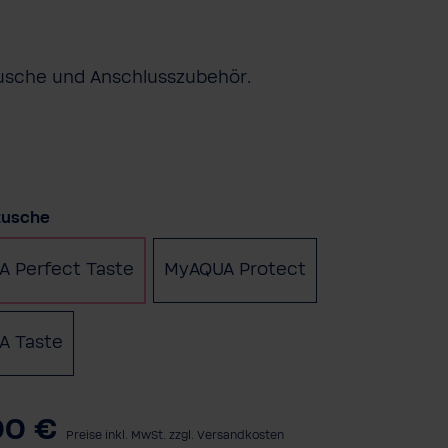
tusche und Anschlusszubehör.
auswählen
rtusche
 Perfect Taste
MyAQUA Protect
A Taste
00 €
Preise inkl. MwSt. zzgl. Versandkosten