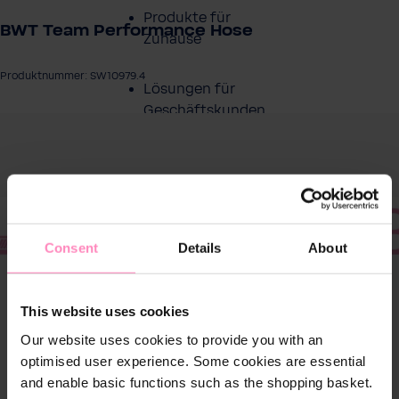
Produkte für
BWT Team Performance Hose
Zuhause
Produktnummer: SW10979.4
Lösungen für
Geschäftskunden
ergalerie überspringen
Kundenservice
Über BWT
Consent
Details
About
BWT im Sport
This website uses cookies
Our website uses cookies to provide you with an
optimised user experience. Some cookies are essential
and enable basic functions such as the shopping basket.