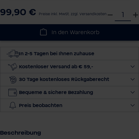
99,90 €
W
Preise inkl. MwSt. zzgl. Versandkosten
ä
h
In den Warenkorb
l
e
d
In 2-5 Tagen bei Ihnen zuhause
i
e
Kostenloser Versand ab € 59,-
M
30 Tage kostenloses Rückgaberecht
e
n
Bequeme & sichere Bezahlung
g
e
Preis beobachten
a
u
s
Beschreibung