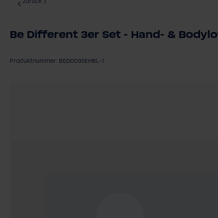
zurück
|
Be Different 3er Set - Hand- & Body
Produktnummer: BED003SEHBL-1
Bildergalerie überspringen