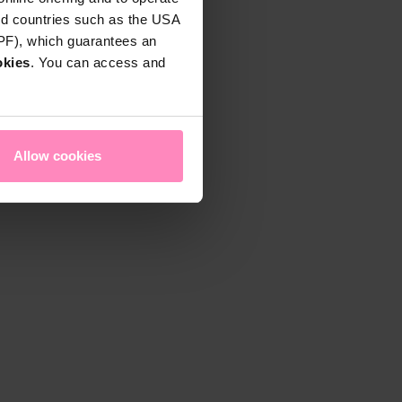
rd countries such as the USA
DPF), which guarantees an
okies
. You can access and
Allow cookies