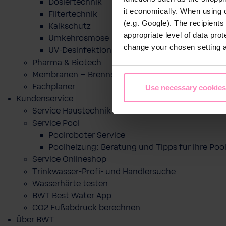
Dosiertechnik
it economically. When using 
Filtertechnik
(e.g. Google). The recipient
Kalkschutz
appropriate level of data pro
Umkehrosmose
change your chosen setting at
UV-Desinfektion
Pharma & Biotech
Membranen – Brennstoffzelle
Fachplaner
Use necessary cookies
Kundenservice
Service Haustechnik
Service Pool
Poolroboter Service
Poolheizung: Beratung und Tipps für ihre P
Service Onlineshop
Trinkwasser-Profi- und Händlersuche
Wasserhärte testen
BWT Best Water App
CO2 Fußabdruck berechnen
Über BWT