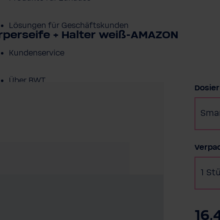
Lösungen für Geschäftskunden
Körperseife + Halter weiß-AMAZON
Kundenservice
Über BWT
Dosie
BWT im Sport
Smar
Verpa
1 St
16,