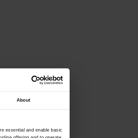
About
e essential and enable basic
nline offering and to operate