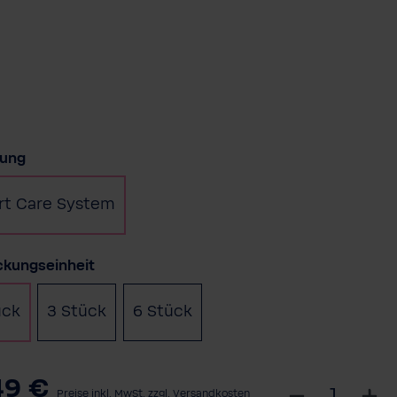
auswählen
rung
t Care System
auswählen
ckungseinheit
ück
3 Stück
6 Stück
49 €
W
Preise inkl. MwSt. zzgl. Versandkosten