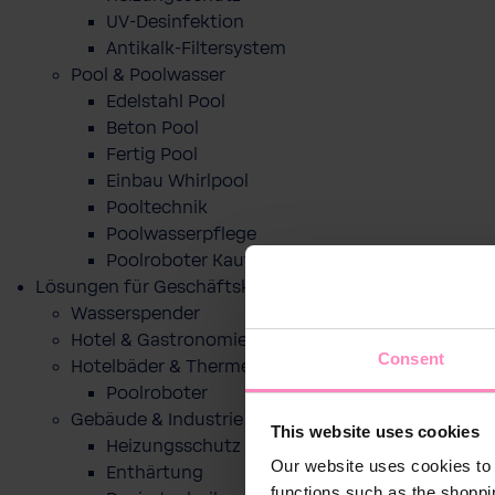
UV-Desinfektion
Antikalk-Filtersystem
Pool & Poolwasser
Edelstahl Pool
Beton Pool
Fertig Pool
Einbau Whirlpool
Pooltechnik
Poolwasserpflege
Poolroboter Kaufberatung und Tipps
Lösungen für Geschäftskunden
Wasserspender
Hotel & Gastronomie
Consent
Hotelbäder & Thermen
Poolroboter
Gebäude & Industrie
This website uses cookies
Heizungsschutz
Our website uses cookies to 
Enthärtung
functions such as the shoppi