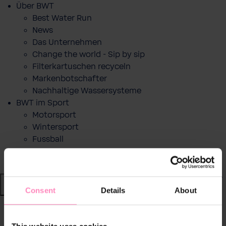
Über BWT
Best Water Run
News
Das Unternehmen
Change the world - Sip by sip
Filterkartuschen recyceln
Markenbotschafter
Nachhaltige Wassersysteme
BWT im Sport
Motorsport
Wintersport
Fussball
RACE LAP AWARD
Shop
Consent
Details
About
Wasser von BWT
zurück
|
This website uses cookies