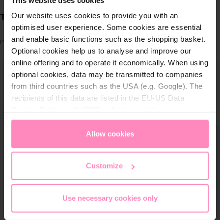
Produkte für
Our website uses cookies to provide you with an
T-Shirts
Zuhause
optimised user experience. Some cookies are essential
and enable basic functions such as the shopping basket.
Produktnummer: 20000604-1
Lösungen für
Optional cookies help us to analyse and improve our
Geschäftskunden
online offering and to operate it economically. When using
ergalerie überspringen
optional cookies, data may be transmitted to companies
from third countries such as the USA (e.g. Google). The
Kundenservice
recipients of this data are listed in the EU-US Data
Privacy Framework (DPF), which guarantees an
Über BWT
appropriate level of data protection. You can
accept all
cookies
or
only allow necessary cookies
. You can
Allow cookies
BWT im Sport
access and change your chosen setting at any time in
the footer of this website.
Customize
Use necessary cookies only