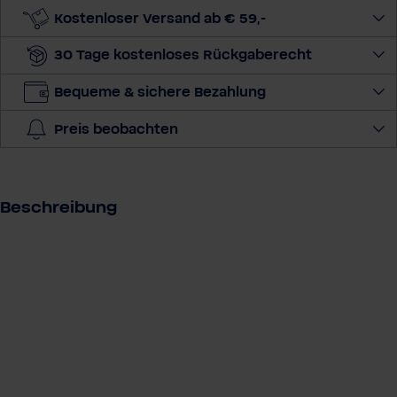
e
Kostenloser Versand ab € 59,-
M
30 Tage kostenloses Rückgaberecht
e
n
Bequeme & sichere Bezahlung
g
e
Preis beobachten
a
u
s
Beschreibung