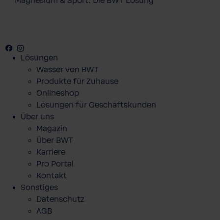
Magnesium & Sport: Die BWT Lösung
Facebook
Youtube
Instagram
Pinterest
Lösungen
Wasser von BWT
Produkte für Zuhause
Onlineshop
Lösungen für Geschäftskunden
Über uns
Magazin
Über BWT
Karriere
Pro Portal
Kontakt
Sonstiges
Datenschutz
AGB