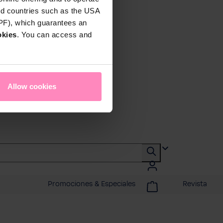
rd countries such as the USA
DPF), which guarantees an
okies
. You can access and
Allow cookies
o
Promociones & Especiales
Revista