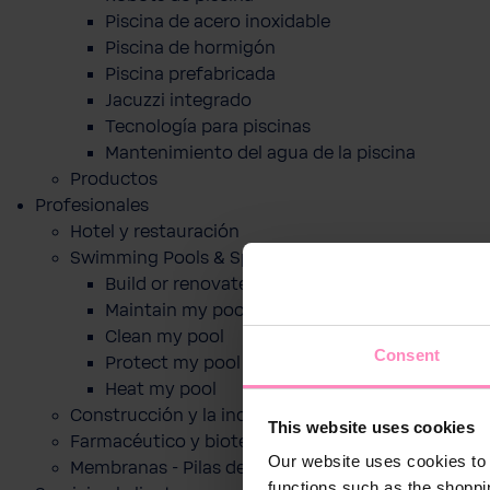
Piscina de acero inoxidable
Piscina de hormigón
Piscina prefabricada
Jacuzzi integrado
Tecnología para piscinas
Mantenimiento del agua de la piscina
Productos
Profesionales
Hotel y restauración
Swimming Pools & Spas
Build or renovate my pool
Maintain my pool
Clean my pool
Consent
Protect my pool
Heat my pool
Construcción y la industria
This website uses cookies
Farmacéutico y biotecnológico
Our website uses cookies to 
Membranas - Pilas de combustible
functions such as the shoppi