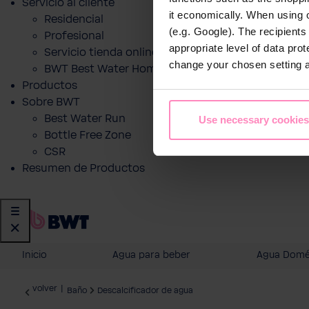
Servicio al cliente
it economically. When using 
Residencial
(e.g. Google). The recipient
Profesional
appropriate level of data pro
Servicio tienda online
change your chosen setting at
BWT Best Water Home App
Productos
Sobre BWT
Best Water Run
Use necessary cookies
Bottle Free Zone
CSR
Resumen de Productos
Inicio
Agua para beber
Agua Domé
volver
|
Baño
Descalcificador de agua