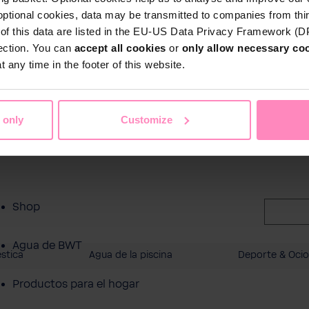
optional cookies, data may be transmitted to companies from thi
s of this data are listed in the EU-US Data Privacy Framework (
tection. You can
accept all cookies
or
only allow necessary co
 any time in the footer of this website.
 only
Customize
Shop
Agua de BWT
stica
Agua de la piscina
Deporte & Oci
Productos para el hogar