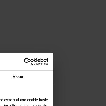
About
e essential and enable basic
nline offering and to operate