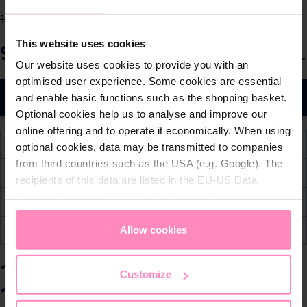
159,90 €
-38%
This website uses cookies
99,90 €
S
Precios con IVA incluido
Our website uses cookies to provide you with an
e
optimised user experience. Some cookies are essential
l
A la cesta
and enable basic functions such as the shopping basket.
e
Optional cookies help us to analyse and improve our
c
online offering and to operate it economically. When using
c
Disponible, plazo de entrega: 1-4 días
optional cookies, data may be transmitted to companies
i
from third countries such as the USA (e.g. Google). The
o
Envío gratuito a partir de € 59,-
recipients of this data are listed in the EU-US Data
n
Privacy Framework (DPF), which guarantees an
Política de devolución gratuita de 30 días
a
appropriate level of data protection. You can
accept all
r
cookies
or
only allow necessary cookies
. You can
Allow cookies
Pago cómodo y seguro
c
access and change your chosen setting at any time in
a
the footer of this website.
MOTOR POTENTE:
7,4 V para aspiración constante
n
Customize
t
BOQUILLA TRANSPARENTE:
Visibilidad en tiempo real
i