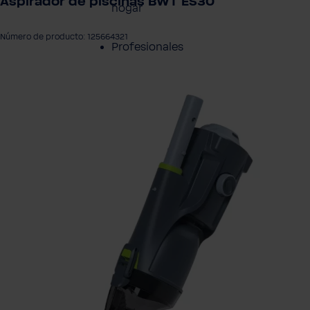
Aspirador de piscinas BWT ES30
hogar
Número de producto: 125664321
Profesionales
tir galería de imágenes
Servicio al cliente
Productos
Sobre BWT
Resumen de
Productos