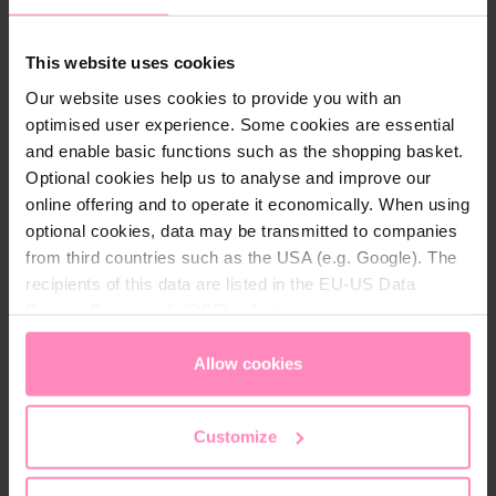
t
Certificaciones:
i
- Algodón de Comercio Justo.
d
This website uses cookies
- Normativa Textil Ecológica Mundial (GOTS).
a
Our website uses cookies to provide you with an
d
optimised user experience. Some cookies are essential
and enable basic functions such as the shopping basket.
Optional cookies help us to analyse and improve our
online offering and to operate it economically. When using
Descripción
optional cookies, data may be transmitted to companies
Estarás a la última con nuestra camiseta de alta
from third countries such as the USA (e.g. Google). The
calidad BWT Pink Fashion. El suave tejido
recipients of this data are listed in the EU-US Data
proporciona un tacto agradable sobre la piel y te
Privacy Framework (DPF), which guarantees an
mantiene cómodo durante todo el día.
appropriate level of data protection. You can
accept all
cookies
or
only allow necessary cookies
. You can
Allow cookies
access and change your chosen setting at any time in
the footer of this website.
Detalles técnicos
Customize
Color:
Antracita