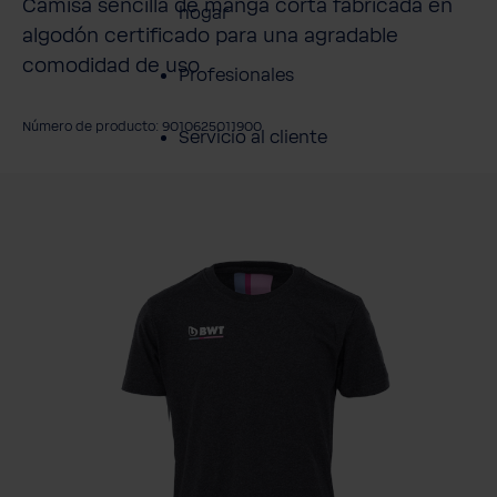
Camisa sencilla de manga corta fabricada en
hogar
algodón certificado para una agradable
comodidad de uso
Profesionales
Número de producto: 9010625011900
Servicio al cliente
mitir galería de imágenes
Productos
Sobre BWT
Resumen de
Productos