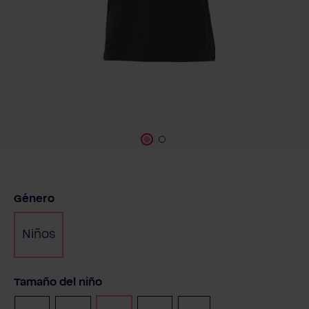
Seleccione
Género
Niños
Seleccione
Tamaño del niño