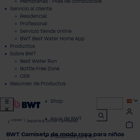
Membranas - Pilas de combustible
Servicio al cliente
Residencial
Profesional
Servicio tienda online
BWT Best Water Home App
Productos
Sobre BWT
Best Water Run
Bottle Free Zone
CSR
Resumen de Productos
Shop
Agua de BWT
volver
|
Deporte & Ocio
Camisetas
BWT Camiseta de moda rosa para niños
Productos para el