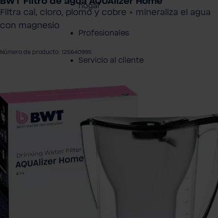
BWT Filtro de agua AQUAlizer Home
hogar
Filtra cal, cloro, plomo y cobre + mineraliza el agua
con magnesio
Profesionales
Número de producto: 125640995
Servicio al cliente
tir galería de imágenes
Productos
Sobre BWT
Resumen de
Productos