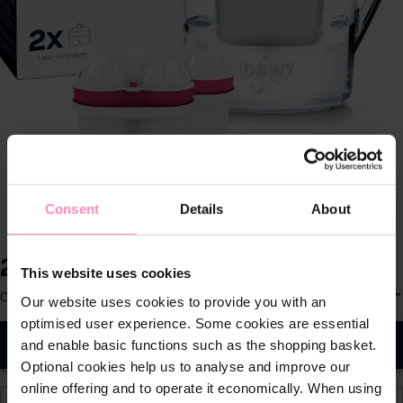
Consent
Details
About
26,90 €
This website uses cookies
Precios con IVA incluido
S
Contenido:
1 pza.
Our website uses cookies to provide you with an
e
optimised user experience. Some cookies are essential
l
and enable basic functions such as the shopping basket.
A la cesta
e
Optional cookies help us to analyse and improve our
c
online offering and to operate it economically. When using
c