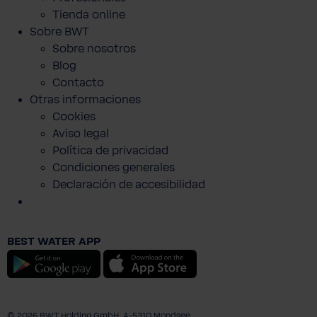
Tienda online
Sobre BWT
Sobre nosotros
Blog
Contacto
Otras informaciones
Cookies
Aviso legal
Política de privacidad
Condiciones generales
Declaración de accesibilidad
BWT Filtro de agua AQUAlizer Home
26,90 €
BEST WATER APP
Precios con IVA incluido
Android
iOS
Contenido:
1 pza.
A la cesta
© 2026 BWT Holding GmbH, A-5310 Mondsee