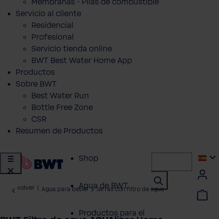
Membranas - Pilas de combustible
Servicio al cliente
Residencial
Profesional
Servicio tienda online
BWT Best Water Home App
Productos
Sobre BWT
Best Water Run
Bottle Free Zone
CSR
Resumen de Productos
Shop
Agua de BWT
volver
|
Agua para beber
Jarras con filtro de agua
Productos para el