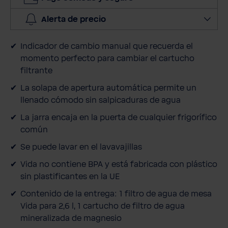
c
a
Alerta de precio
n
t
Indicador de cambio manual que recuerda el
i
momento perfecto para cambiar el cartucho
d
filtrante
a
d
La solapa de apertura automática permite un
llenado cómodo sin salpicaduras de agua
La jarra encaja en la puerta de cualquier frigorífico
común
Se puede lavar en el lavavajillas
Vida no contiene BPA y está fabricada con plástico
sin plastificantes en la UE
Contenido de la entrega: 1 filtro de agua de mesa
Vida para 2,6 l, 1 cartucho de filtro de agua
mineralizada de magnesio