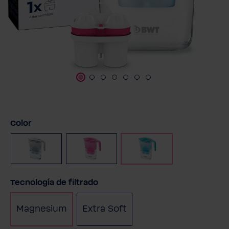
Seleccione
Color
Blanco
Rosa
Gasolina
Seleccione
Tecnología de filtrado
Magnesium
Extra Soft
(Esta opción no está disp