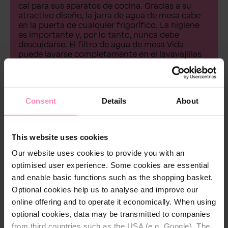
cal para sus aparatos de cocina. Gracias a su
atractivo diseño, la jarra de agua de mesa cabe
en la puerta de cualquier frigorífico.
La higiene
es importante y, por lo tanto, nunca debe
descuidarse. El filtro de agua de mesa Vida
puede lavarse completamente en el lavavajillas
gracias al indicador de cambio manual. Así no le
darás oportunidad a las bacterias y gérmenes!
Olvídate del agua en botellas de plástico
Consent
Details
About
desechables y cambia el mundo con
nosotros.
This website uses cookies
Our website uses cookies to provide you with an
optimised user experience. Some cookies are essential
and enable basic functions such as the shopping basket.
Optional cookies help us to analyse and improve our
online offering and to operate it economically. When using
optional cookies, data may be transmitted to companies
from third countries such as the USA (e.g. Google). The