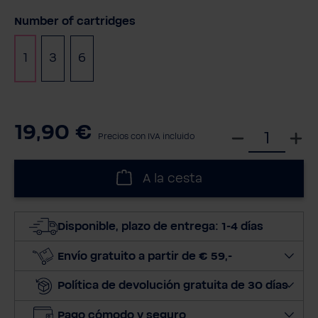
Seleccione
Number of cartridges
1
3
6
(Esta opción no está disponible en este moment
(Esta opción no está disponible en este m
19,90 €
S
Precios con IVA incluido
e
l
A la cesta
e
c
c
Disponible, plazo de entrega: 1-4 días
i
o
Envío gratuito a partir de € 59,-
n
Política de devolución gratuita de 30 días
a
r
Pago cómodo y seguro