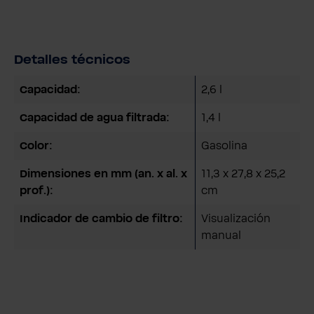
Detalles técnicos
Capacidad:
2,6 l
Capacidad de agua filtrada:
1,4 l
Color:
Gasolina
Dimensiones en mm (an. x al. x
11,3 x 27,8 x 25,2
prof.):
cm
Indicador de cambio de filtro:
Visualización
manual