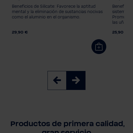
Magnesium
ZINC + Magnesium
Magnes
cos
Beneficios de Silicate: Favorece la aptitud
Beneficios
Silicate + Magnesium
Silicate
mental y la eliminación de sustancias nocivas
sistema in
como el aluminio en el organismo.
Promueve e
Balanced Alkalized + Magnesium
Balance
las uñas.
Extra Soft
Extra So
29,90 €
25,90 €
Unidad de embalaje
Unidad d
3 piezas
1+3 Refill
6 piezas
3 piezas
12 piezas
12 pieza
Productos de primera calidad,
gran servicio