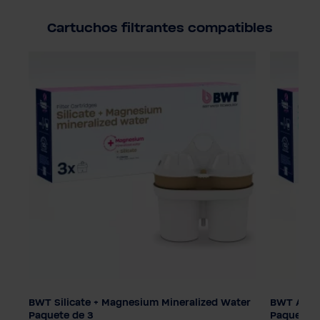
Cartuchos filtrantes compatibles
ave
BWT Silicate + Magnesium Mineralized Water
BWT Agua 
Tecnología de filtrado
Tecnologí
Paquete de 3
Paquete d