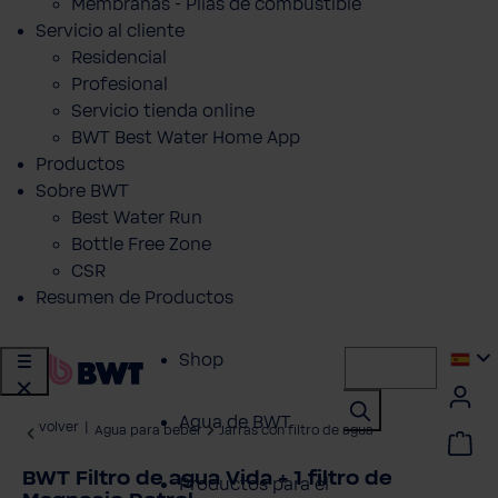
Membranas - Pilas de combustible
Servicio al cliente
Residencial
Profesional
Servicio tienda online
BWT Best Water Home App
Productos
Sobre BWT
Best Water Run
Bottle Free Zone
CSR
Resumen de Productos
Shop
Agua de BWT
volver
|
Agua para beber
Jarras con filtro de agua
BWT Filtro de agua Vida + 1 filtro de
Productos para el