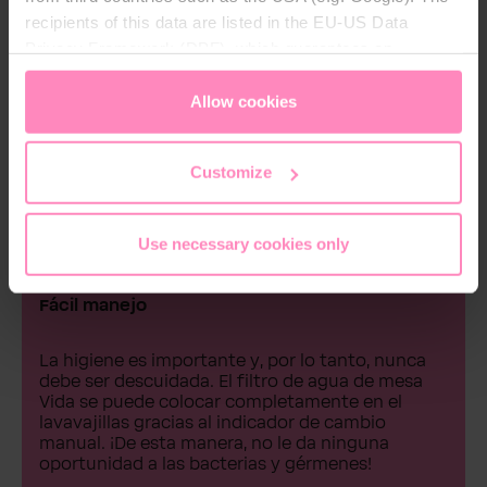
recipients of this data are listed in the EU-US Data
Privacy Framework (DPF), which guarantees an
appropriate level of data protection. You can
accept all
cookies
or
only allow necessary cookies
. You can
Allow cookies
access and change your chosen setting at any time in
the footer of this website.
Customize
Use necessary cookies only
Fácil manejo
La higiene es importante y, por lo tanto, nunca
debe ser descuidada. El filtro de agua de mesa
Vida se puede colocar completamente en el
lavavajillas gracias al indicador de cambio
manual. ¡De esta manera, no le da ninguna
oportunidad a las bacterias y gérmenes!