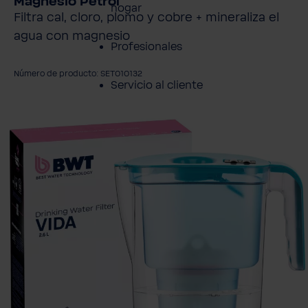
Magnesio Petrol
hogar
Filtra cal, cloro, plomo y cobre + mineraliza el
agua con magnesio
Profesionales
Número de producto: SET010132
Servicio al cliente
mitir galería de imágenes
Productos
Sobre BWT
Resumen de
Productos