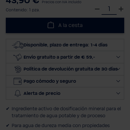
43,90 €
Precios con IVA incluido
S
Contenido:
1 pza.
e
l
A la cesta
e
c
c
Disponible, plazo de entrega: 1-4 días
i
o
Envío gratuito a partir de € 59,-
n
Política de devolución gratuita de 30 días
a
r
Pago cómodo y seguro
c
a
Alerta de precio
n
t
Ingrediente activo de dosificación mineral para el
i
tratamiento de agua potable y de proceso
d
a
Para agua de dureza media con propiedades