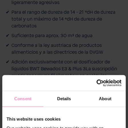
d
ligeramente agresivas
Para el rango de dureza de 14 - 21 °dH de dureza
total y un máximo de 14 °dH de dureza de
carbonatos
Suficiente para aprox. 30 m³ de agua
Conforme a la ley austriaca de productos
alimenticios y a las directrices de la DVGW
Adición exclusivamente con el dosificador de
líquidos BWT Bewados E3 & Plus 3La suscripción
puede cancelarse fácilmente y en cualquier
momento
Consent
Details
About
This website uses cookies
Descripción
Our website uses cookies to provide you with an