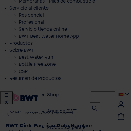
Membranas - Pilas de combustible
Servicio al cliente
Residencial
Profesional
Servicio tienda online
BWT Best Water Home App
Productos
Sobre BWT
Best Water Run
Bottle Free Zone
CSR
Resumen de Productos
Shop
Agua de BWT
volver
|
Deporte & Ocio
Camisetas
BWT Pink Fashion Polo Hombre
Productos para el