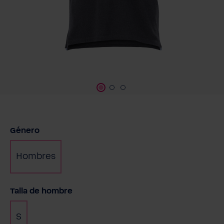
Seleccione
Género
Hombres
Seleccione
Talla de hombre
S