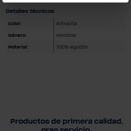
Detalles técnicos
Color:
Antracita
Género:
Hombres
Material:
100% algodón
Productos de primera calidad,
gran servicio