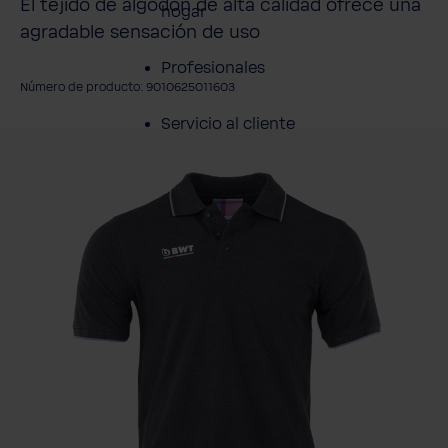
El tejido de algodón de alta calidad ofrece una
hogar
agradable sensación de uso
Profesionales
Número de producto: 9010625011603
Servicio al cliente
mitir galería de imágenes
Productos
Sobre BWT
Resumen de
Productos