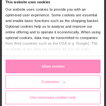
i
This website uses cookies
- Fairtrade Cotton
d
Our website uses cookies to provide you with an
- Normativa Textil Ecológica Mundial (GOTS)
a
optimised user experience. Some cookies are essential
d
and enable basic functions such as the shopping basket.
Optional cookies help us to analyse and improve our
online offering and to operate it economically. When using
optional cookies, data may be transmitted to companies
Descripción
from third countries such as the USA (e.g. Google). The
Estarás a la última con nuestro polo BWT Pink
recipients of this data are listed in the EU-US Data
Fashion de alta calidad. Con un discreto estampado
Privacy Framework (DPF), which guarantees an
del logotipo de BWT en el pecho y un estampado
appropriate level of data protection. You can
accept all
tonal del logotipo de BWT en la espalda en la parte
cookies
or
only allow necessary cookies
. You can
Allow cookies
inferior, serás un reclamo. El cuello y los extremos de
access and change your chosen setting at any time in
las mangas son de material rasgado y los botones
the footer of this website.
también están decorados con el logotipo de BWT.
Customize
.
Use necessary cookies only