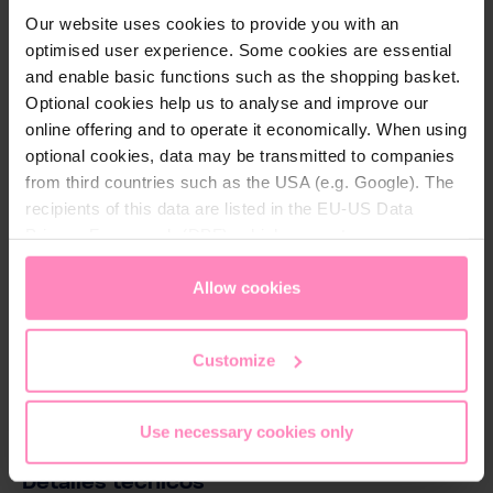
our sneaker in a modern BWT design. This sneaker is
Our website uses cookies to provide you with an
not only a real eye-catcher but also functional and
optimised user experience. Some cookies are essential
high-quality.
and enable basic functions such as the shopping basket.
Optional cookies help us to analyse and improve our
online offering and to operate it economically. When using
With its breathable upper made of high-quality
optional cookies, data may be transmitted to companies
polyurethane and a mesh polyester lining, it provides
from third countries such as the USA (e.g. Google). The
a comfortable and fresh wearing experience
recipients of this data are listed in the EU-US Data
throughout the day. The removable and replaceable
Privacy Framework (DPF), which guarantees an
insole adds extra comfort and supports optimal foot
appropriate level of data protection. You can
accept all
hygiene.
cookies
or
only allow necessary cookies
. You can
Allow cookies
access and change your chosen setting at any time in
The rubber outsole offers excellent grip and high
the footer of this website.
durability. Perfect for anyone looking for a stylish
Customize
and comfortable sneaker.
Use necessary cookies only
Detalles técnicos