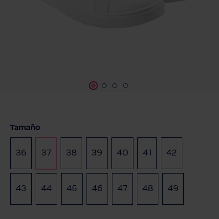
Seleccione
Tamaño
36
37
38
39
40
41
42
43
44
45
46
47
48
49
(Esta opción no está di
(Esta opción no e
(Esta opci