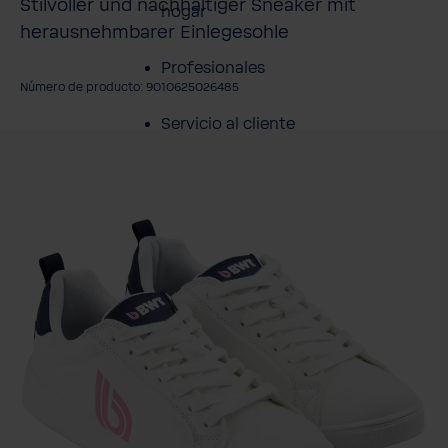
Stilvoller und nachhaltiger Sneaker mit
hogar
herausnehmbarer Einlegesohle
Profesionales
Número de producto: 9010625026485
Servicio al cliente
mitir galería de imágenes
Productos
Sobre BWT
Resumen de
Productos