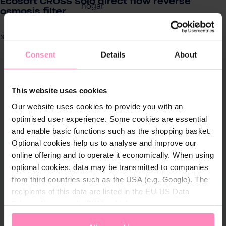
Ecosoft CROSS Solo direct flow reverse
hogar
osmosis filter
Profesionales
Número de producto: MO1500PECO
Consent
Details
About
Servicio al cliente
tir galería de imágenes
This website uses cookies
Productos
Our website uses cookies to provide you with an
optimised user experience. Some cookies are essential
Sobre BWT
and enable basic functions such as the shopping basket.
Optional cookies help us to analyse and improve our
Resumen de
online offering and to operate it economically. When using
Productos
optional cookies, data may be transmitted to companies
from third countries such as the USA (e.g. Google). The
recipients of this data are listed in the EU-US Data
Privacy Framework (DPF), which guarantees an
appropriate level of data protection. You can
accept all