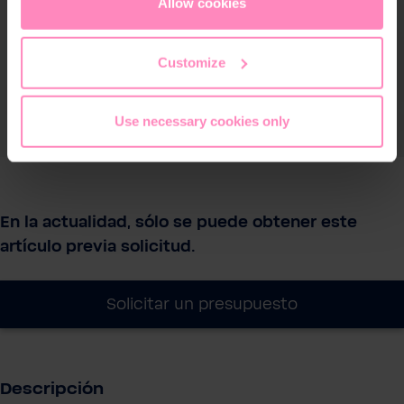
cookies
or
only allow necessary cookies
. You can
Allow cookies
access and change your chosen setting at any time in
the footer of this website.
Customize
Use necessary cookies only
En la actualidad, sólo se puede obtener este
artículo previa solicitud.
Solicitar un presupuesto
Descripción