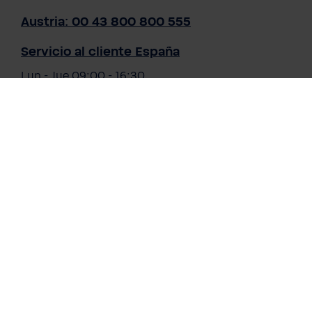
75,90 €
Precios con IVA incluido
Austria: 00 43 800 800 555
A la cesta
Servicio al cliente España
Lun - Jue 09:00 - 16:30
Vie 09:00 - 15:00 (excepto festivos)
Tiempo de respuesta promedio en días laborables
de 3h.
O a través de nuestro
formulario de contacto
.
Nuestros métodos de pago