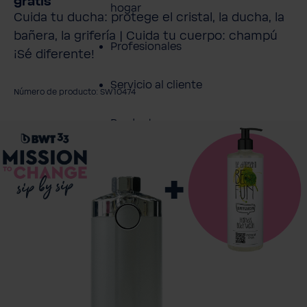
gratis
hogar
Cuida tu ducha: protege el cristal, la ducha, la
bañera, la grifería | Cuida tu cuerpo: champú
Profesionales
¡Sé diferente!
Servicio al cliente
Número de producto: SW10474
Productos
mitir galería de imágenes
Sobre BWT
Resumen de
Productos