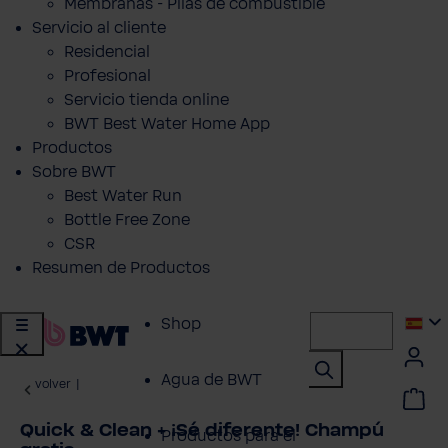
Membranas - Pilas de combustible
Servicio al cliente
Residencial
Profesional
Servicio tienda online
BWT Best Water Home App
Productos
Sobre BWT
Best Water Run
Bottle Free Zone
CSR
Resumen de Productos
Shop
Agua de BWT
volver
|
Quick & Clean + ¡Sé diferente! Champú
Productos para el