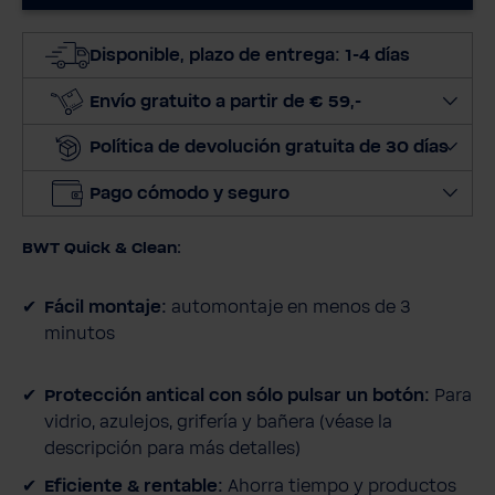
c
c
Disponible, plazo de entrega: 1-4 días
i
o
Envío gratuito a partir de € 59,-
n
Política de devolución gratuita de 30 días
a
r
Pago cómodo y seguro
c
a
BWT Quick & Clean:
n
t
Fácil montaje:
automontaje en menos de 3
i
minutos
d
a
d
Protección antical con sólo pulsar un botón:
Para
vidrio, azulejos, grifería y bañera (véase la
descripción para más detalles)
Eficiente & rentable:
Ahorra tiempo y productos