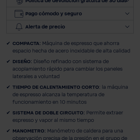
Política de devolución gratuita de 30 días
d
e
Pago cómodo y seguro
c
Alerta de precio
o
r
COMPACTA:
Máquina de espresso que ahorra
r
espacio hecha de acero inoxidable de alta calidad
e
o
DISEÑO:
Diseño refinado con sistema de
e
acoplamiento rápido para cambiar los paneles
l
laterales a voluntad
e
TIEMPO DE CALENTAMIENTO CORTO
: la máquina
c
de espresso alcanza la temperatura de
t
funcionamiento en 10 minutos
r
ó
SISTEMA DE DOBLE CIRCUITO:
Permite extraer
n
espresso y vapor al mismo tiempo
i
MANOMETRO:
Manómetro de caldera para una
c
observación precisa de la presión en el grupo de