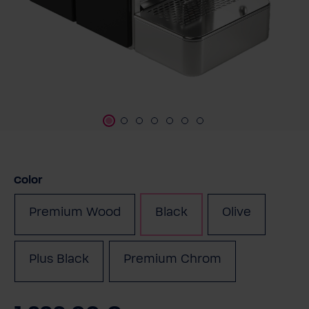
Seleccione
Color
Premium Wood
Black
Olive
(Esta opción no está d
Plus Black
Premium Chrom