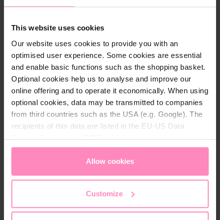
especialmente fácil y rápido cambiar los Slabs. Ya sea
que se mude o cambie su decoración, la máquina de
This website uses cookies
café espresso Stone puede adaptarse a su entorno
en un instante.
Our website uses cookies to provide you with an
optimised user experience. Some cookies are essential
En combinación con el mejor
agua mineralizada con
and enable basic functions such as the shopping basket.
magnesio BWT
, nada se interpone en el camino para
Optional cookies help us to analyse and improve our
disfrutar del café perfecto en casa.
online offering and to operate it economically. When using
optional cookies, data may be transmitted to companies
from third countries such as the USA (e.g. Google). The
recipients of this data are listed in the EU-US Data
Contenido del paquete:
Privacy Framework (DPF), which guarantees an
Máquina de café espresso Stone
appropriate level of data protection. You can
accept all
Portafiltro 1 salida
cookies
or
only allow necessary cookies
. You can
Allow cookies
Portafiltro 2 salidas
access and change your chosen setting at any time in
Filtro de una taza
the footer of this website.
Filtro de dos tazas
Customize
Filtro ciego
Prensador