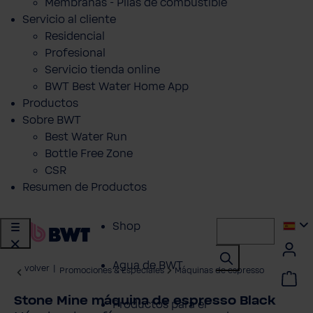
Membranas - Pilas de combustible
Servicio al cliente
Residencial
Profesional
Servicio tienda online
BWT Best Water Home App
Productos
Sobre BWT
Best Water Run
Bottle Free Zone
CSR
Resumen de Productos
Shop
Agua de BWT
volver
|
Promociones & Especiales
Máquinas de espresso
Stone Mine máquina de espresso Black
Productos para el