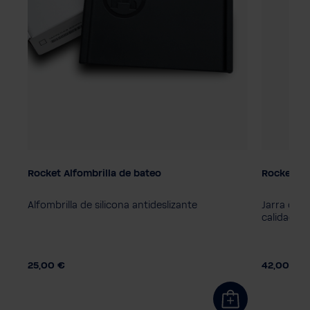
Rocket Alfombrilla de bateo
Rocket jar
Alfombrilla de silicona antideslizante
Jarra de l
calidad
25,00 €
42,00 €