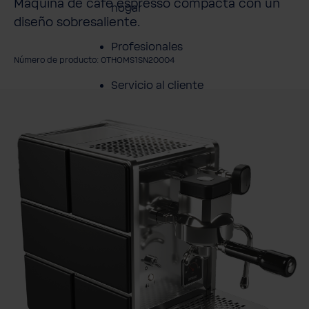
Máquina de café espresso compacta con un
hogar
diseño sobresaliente.
Profesionales
Número de producto: 0THOMS1SN20004
Servicio al cliente
mitir galería de imágenes
Productos
Sobre BWT
Resumen de
Productos