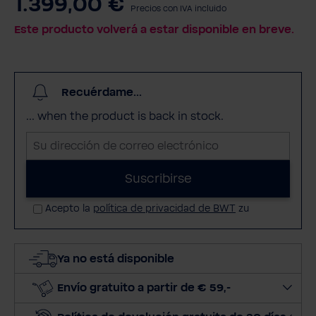
1.399,00 €
Precios con IVA incluido
Este producto volverá a estar disponible en breve.
Recuérdame...
... when the product is back in stock.
S
u
d
Suscribirse
i
Acepto la
política de privacidad de BWT
zu
r
e
c
Ya no está disponible
c
i
Envío gratuito a partir de € 59,-
ó
n