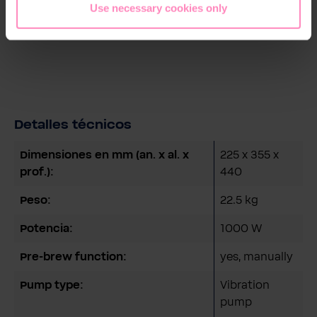
Cepillo para la cabeza del grupo
Use necessary cookies only
Manual de instrucciones
Detalles técnicos
Dimensiones en mm (an. x al. x
225 x 355 x
prof.):
440
Peso:
22.5 kg
Potencia:
1000 W
Pre-brew function:
yes, manually
Pump type:
Vibration
pump