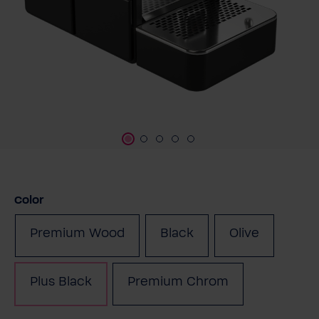
Seleccione
Color
Premium Wood
Black
Olive
(Esta opción no está d
Plus Black
Premium Chrom