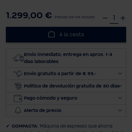
1.299,00 €
S
Precios con IVA incluido
e
l
A la cesta
e
c
c
Envío inmediato, entrega en aprox. 1-3
i
días laborables
o
n
Envío gratuito a partir de € 59,-
a
Política de devolución gratuita de 30 días
r
c
Pago cómodo y seguro
a
n
Alerta de precio
t
i
COMPACTA:
Máquina de espresso que ahorra
d