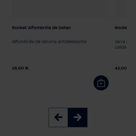
Rocket Alfombrilla de bateo
Rocket jar
Alfombrilla de silicona antideslizante
Jarra de l
calidad
25,00 €
42,00 €