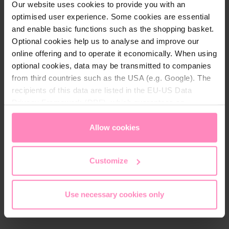
Our website uses cookies to provide you with an
disfrutar del café perfecto en casa.
optimised user experience. Some cookies are essential
and enable basic functions such as the shopping basket.
Optional cookies help us to analyse and improve our
Contenido del paquete:
online offering and to operate it economically. When using
Máquina de café espresso Stone
optional cookies, data may be transmitted to companies
Portafiltro 1 salida
from third countries such as the USA (e.g. Google). The
Portafiltro 2 salidas
recipients of this data are listed in the EU-US Data
Filtro de una taza
Privacy Framework (DPF), which guarantees an
Filtro de dos tazas
appropriate level of data protection. You can
accept all
Filtro ciego
cookies
or
only allow necessary cookies
. You can
Allow cookies
Prensador
access and change your chosen setting at any time in
Cepillo para la cabeza del grupo
the footer of this website.
Customize
Manual de instrucciones
Use necessary cookies only