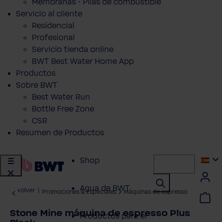
Membranas - Pilas de combustible
Servicio al cliente
Residencial
Profesional
Servicio tienda online
BWT Best Water Home App
Productos
Sobre BWT
Best Water Run
Bottle Free Zone
CSR
Resumen de Productos
Shop
Agua de BWT
volver
|
Promociones & Especiales
Máquinas de espresso
Stone Mine máquina de espresso Plus
Productos para el