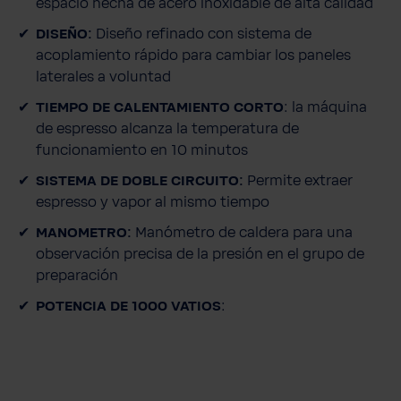
espacio hecha de acero inoxidable de alta calidad
a
d
DISEÑO:
Diseño refinado con sistema de
acoplamiento rápido para cambiar los paneles
laterales a voluntad
TIEMPO DE CALENTAMIENTO CORTO
: la máquina
de espresso alcanza la temperatura de
funcionamiento en 10 minutos
SISTEMA DE DOBLE CIRCUITO:
Permite extraer
espresso y vapor al mismo tiempo
MANOMETRO:
Manómetro de caldera para una
observación precisa de la presión en el grupo de
preparación
POTENCIA DE 1000 VATIOS
: