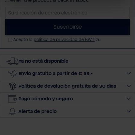
... when the product is back in stock.
S
u
d
Suscribirse
i
Acepto la
política de privacidad de BWT
zu
r
e
c
Ya no está disponible
c
i
Envío gratuito a partir de € 59,-
ó
n
Política de devolución gratuita de 30 días
d
e
Pago cómodo y seguro
c
Alerta de precio
o
r
r
e