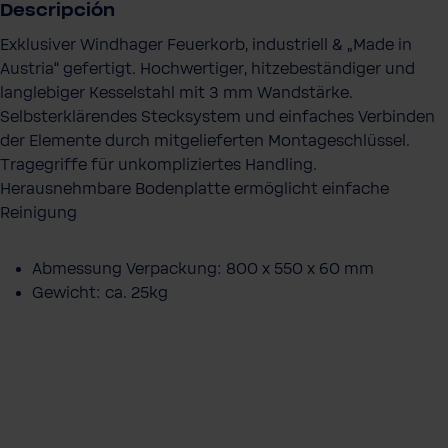
Descripción
o
Exklusiver Windhager Feuerkorb, industriell & „Made in
e
Austria“ gefertigt. Hochwertiger, hitzebeständiger und
l
langlebiger Kesselstahl mit 3 mm Wandstärke.
e
Selbsterklärendes Stecksystem und einfaches Verbinden
c
der Elemente durch mitgelieferten Montageschlüssel.
t
Tragegriffe für unkompliziertes Handling.
r
Herausnehmbare Bodenplatte ermöglicht einfache
ó
Reinigung
n
i
c
Abmessung Verpackung: 800 x 550 x 60 mm
o
Gewicht: ca. 25kg