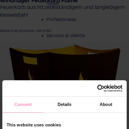
Windhager Feuerkorb Flame
hogar
Feuerkorb aus hitzebeständigem und langlebigem
Kesselstahl
Profesionales
Número de producto: SW10762
Servicio al cliente
tir galería de imágenes
Productos
Sobre BWT
Resumen de
Productos
Consent
Details
About
This website uses cookies