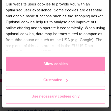
Our website uses cookies to provide you with an
optimised user experience. Some cookies are essential
and enable basic functions such as the shopping basket.
Optional cookies help us to analyse and improve our
online offering and to operate it economically. When using
optional cookies, data may be transmitted to companies
from third countries such as the USA (e.g. Google). The
recipients of this data are listed in the EU-US Data
Privacy Framework (DPF), which guarantees an
appropriate level of data protection. You can
accept all
cookies
or
only allow necessary cookies
. You can
Allow cookies
access and change your chosen setting at any time in
199,00 €
Precios con IVA incluido
the footer of this website.
Customize
Este producto volverá a estar disponible en breve.
Use necessary cookies only
Recuérdame...