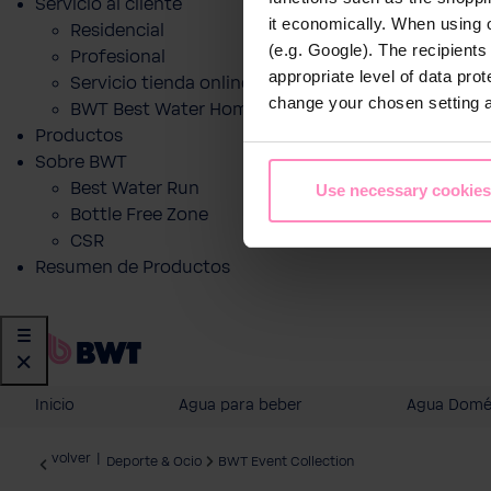
Servicio al cliente
it economically. When using 
Residencial
(e.g. Google). The recipient
Profesional
appropriate level of data pro
Servicio tienda online
change your chosen setting at
BWT Best Water Home App
Productos
Sobre BWT
Best Water Run
Use necessary cookies
Bottle Free Zone
CSR
Resumen de Productos
Inicio
Agua para beber
Agua Domé
volver
|
Deporte & Ocio
BWT Event Collection