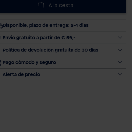
l
A la cesta
e
c
c
Disponible, plazo de entrega: 2-4 días
i
o
Envío gratuito a partir de € 59,-
n
Política de devolución gratuita de 30 días
a
r
Pago cómodo y seguro
c
a
Alerta de precio
n
t
i
d
a
d