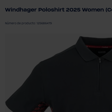
Windhager Poloshirt 2025 Women (Colo
Número de producto: 125686479
Omitir galería de imágenes