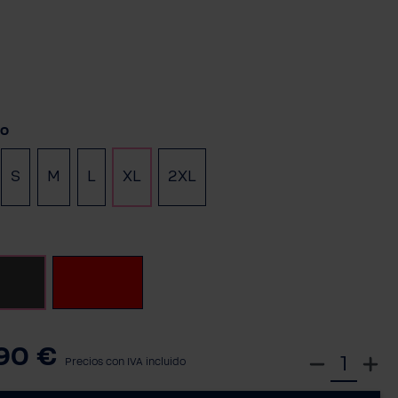
cione
o
S
M
L
XL
2XL
cione
Anthrazit
Rojo
90 €
S
Precios con IVA incluido
e