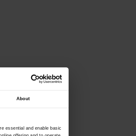
About
e essential and enable basic
nline offering and to operate