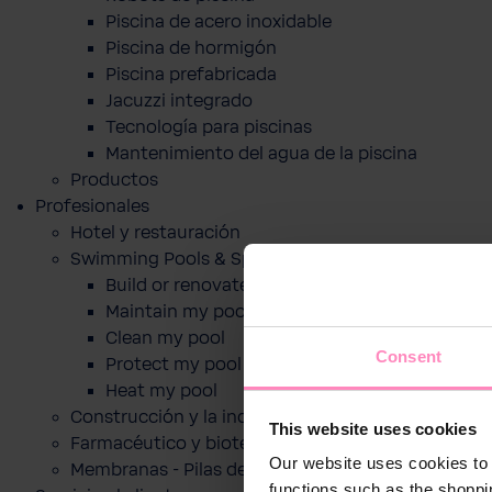
Piscina de acero inoxidable
Piscina de hormigón
Piscina prefabricada
Jacuzzi integrado
Tecnología para piscinas
Mantenimiento del agua de la piscina
Productos
Profesionales
Hotel y restauración
Swimming Pools & Spas
Build or renovate my pool
Maintain my pool
Clean my pool
Consent
Protect my pool
Heat my pool
Construcción y la industria
This website uses cookies
Farmacéutico y biotecnológico
Our website uses cookies to 
Membranas - Pilas de combustible
functions such as the shoppi