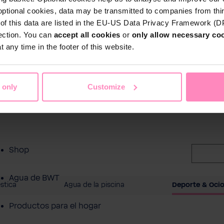
optional cookies, data may be transmitted to companies from thi
s of this data are listed in the EU-US Data Privacy Framework (
tection. You can
accept all cookies
or
only allow necessary co
 any time in the footer of this website.
 only
Customize
Shop
Agua de BWT
stica
Agua de la piscina
Deporte & Oci
Productos para el hogar