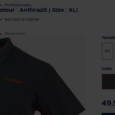
Profesionales
ur : Anthrazit | Size : XL)
Servicio al cliente
Productos
Selec
Tamañ
Sobre BWT
XS
Resumen de Productos
Selec
Color
49,