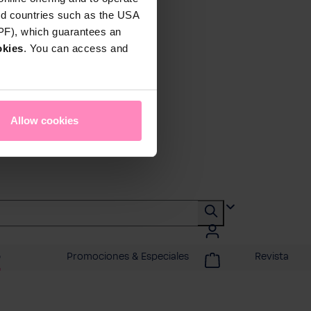
rd countries such as the USA
DPF), which guarantees an
okies
. You can access and
Allow cookies
o
Promociones & Especiales
Revista