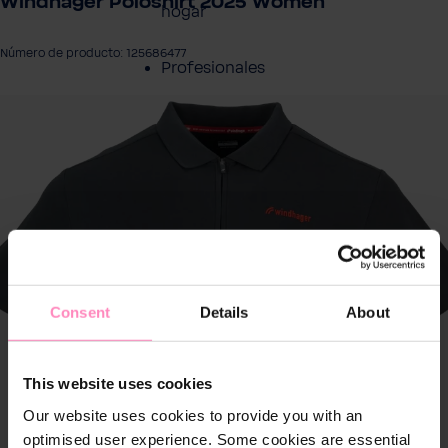
Windhager Poloshirt 2025 Women
hogar
Número de producto: 125686477
Profesionales
tir galería de imágenes
Servicio al cliente
Productos
Sobre BWT
Resumen de
Consent
Details
About
Productos
This website uses cookies
Our website uses cookies to provide you with an
optimised user experience. Some cookies are essential