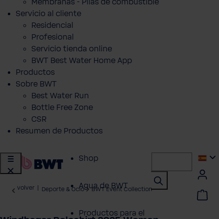
Membranas - Pilas de combustible
Servicio al cliente
Residencial
Profesional
Servicio tienda online
BWT Best Water Home App
Productos
Sobre BWT
Best Water Run
Bottle Free Zone
CSR
Resumen de Productos
Shop
Agua de BWT
volver
|
Deporte & Ocio
BWT Event Collection
Productos para el