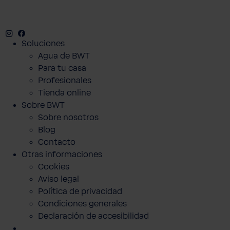
Instagram
Facebook
Twitter
Youtube
Soluciones
Agua de BWT
Para tu casa
Profesionales
Tienda online
Sobre BWT
Sobre nosotros
Blog
Contacto
Otras informaciones
Cookies
Aviso legal
Política de privacidad
Condiciones generales
Declaración de accesibilidad