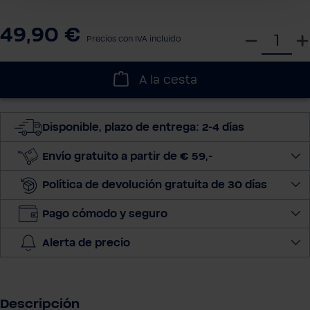
49,90 €
S
Precios con IVA incluido
e
l
A la cesta
e
c
c
Disponible, plazo de entrega: 2-4 días
i
o
Envío gratuito a partir de € 59,-
n
Política de devolución gratuita de 30 días
a
r
Pago cómodo y seguro
c
a
Alerta de precio
n
t
i
d
Descripción