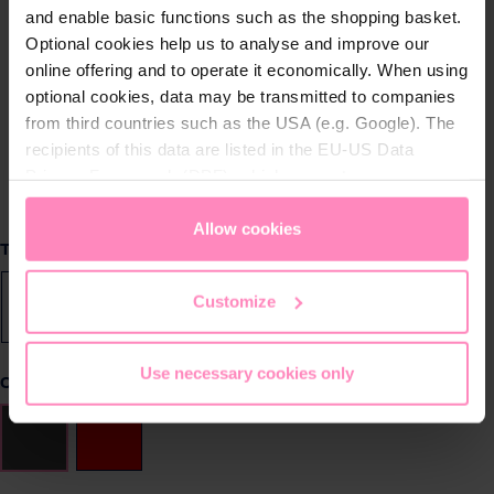
and enable basic functions such as the shopping basket.
Optional cookies help us to analyse and improve our
online offering and to operate it economically. When using
optional cookies, data may be transmitted to companies
from third countries such as the USA (e.g. Google). The
recipients of this data are listed in the EU-US Data
Privacy Framework (DPF), which guarantees an
appropriate level of data protection. You can
accept all
cookies
or
only allow necessary cookies
. You can
Allow cookies
Seleccione
Tamaño
access and change your chosen setting at any time in
the footer of this website.
Customize
XS
S
M
L
XL
2XL
Use necessary cookies only
Seleccione
Color
Anthrazit
Rojo