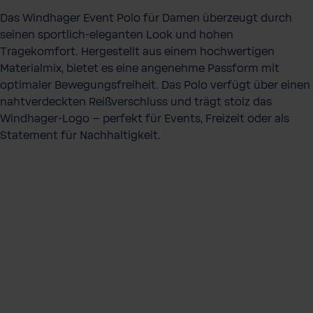
a
Das Windhager Event Polo für Damen überzeugt durch
d
seinen sportlich-eleganten Look und hohen
Tragekomfort. Hergestellt aus einem hochwertigen
Materialmix, bietet es eine angenehme Passform mit
optimaler Bewegungsfreiheit. Das Polo verfügt über einen
nahtverdeckten Reißverschluss und trägt stolz das
Windhager-Logo – perfekt für Events, Freizeit oder als
Statement für Nachhaltigkeit.