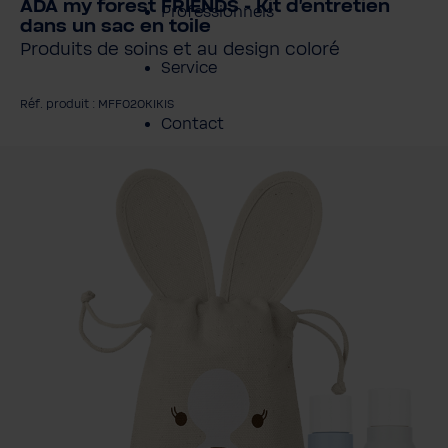
ADA my forest FRIENDS - Kit d'entretien
Professionnels
dans un sac en toile
Produits de soins et au design coloré
Service
Réf. produit : MFF020KIKIS
Contact
gnorer la galerie d'images
À propos de BWT