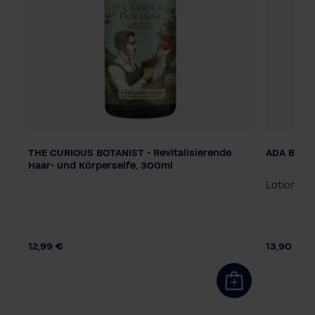
THE CURIOUS BOTANIST - Revitalisierende
ADA Be dif
Dosage
Dosage
Haar- und Körperseife, 300ml
Distributeur à pompe
Distrib
 se
Lotion cor
Système de soins intelligents
Système 
12,99 €
13,90 €