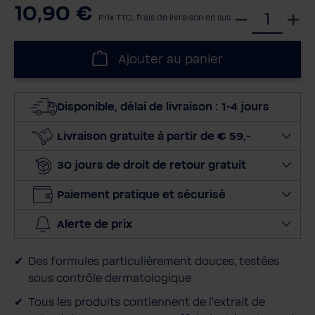
10,90 €
S
Prix TTC, frais de livraison en sus
é
l
Ajouter au panier
e
c
t
Disponible, délai de livraison : 1-4 jours
i
o
Livraison gratuite à partir de € 59,-
n
30 jours de droit de retour gratuit
n
e
Paiement pratique et sécurisé
r
l
Alerte de prix
a
q
Des formules particulièrement douces, testées
u
sous contrôle dermatologique
a
n
Tous les produits contiennent de l'extrait de