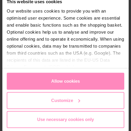
Conseil de sécurité : toute la collection my forest
This website uses cookies
FRIENDS convient aux enfants à partir de 3 ans.
Our website uses cookies to provide you with an
optimised user experience. Some cookies are essential
and enable basic functions such as the shopping basket.
Optional cookies help us to analyse and improve our
online offering and to operate it economically. When using
Détails techniques
optional cookies, data may be transmitted to companies
from third countries such as the USA (e.g. Google). The
Unité d'emballage:
1 pièce
recipients of this data are listed in the EU-US Data
Privacy Framework (DPF), which guarantees an
appropriate level of data protection. You can
accept all
cookies
or
only allow necessary cookies
. You can
Allow cookies
access and change your chosen setting at any time in
the footer of this website.
Skin Care & Cosmetics
Customize
Use necessary cookies only