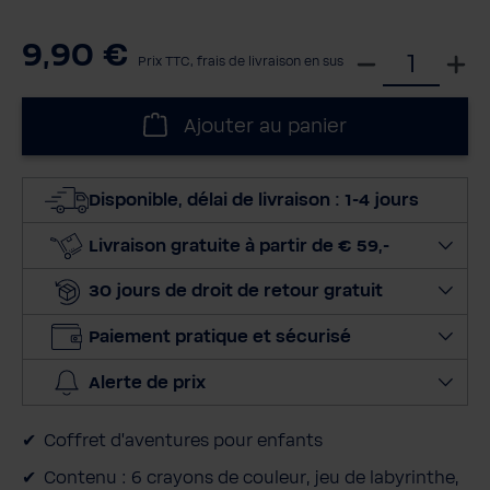
9,90 €
S
Prix TTC, frais de livraison en sus
é
l
Ajouter au panier
e
c
t
Disponible, délai de livraison : 1-4 jours
i
o
Livraison gratuite à partir de € 59,-
n
30 jours de droit de retour gratuit
n
e
Paiement pratique et sécurisé
r
l
Alerte de prix
a
q
Coffret d'aventures pour enfants
u
a
Contenu : 6 crayons de couleur, jeu de labyrinthe,