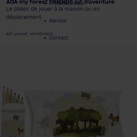
ADA my forest FRIENDS kit d'aventure
Professionnels
Le plaisir de jouer à la maison ou en
déplacement
Service
Réf. produit : MFF021KIKIS
Contact
gnorer la galerie d'images
À propos de BWT