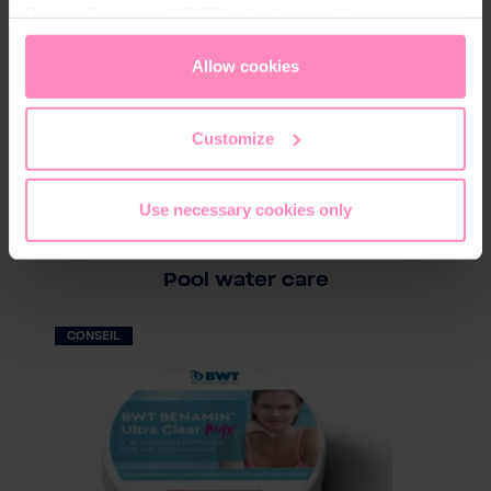
Privacy Framework (DPF), which guarantees an
appropriate level of data protection. You can
accept all
cookies
or
only allow necessary cookies
. You can
Allow cookies
access and change your chosen setting at any time in
the footer of this website.
Customize
Use necessary cookies only
Pool water care
CONSEIL