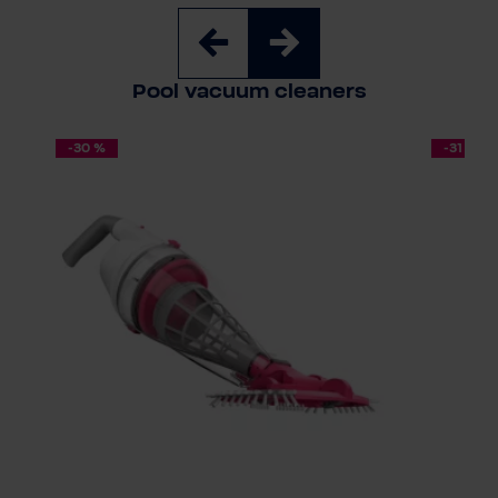
Pool vacuum cleaners
-30 %
-31 %