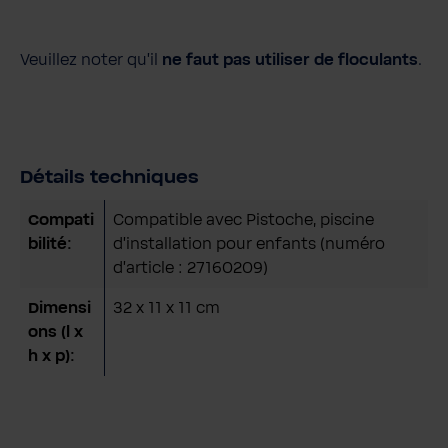
Veuillez noter qu'il
ne faut pas utiliser de floculants
.
Détails techniques
Compati
Compatible avec Pistoche, piscine
bilité:
d'installation pour enfants (numéro
d'article : 27160209)
Dimensi
32 x 11 x 11 cm
ons (l x
h x p):