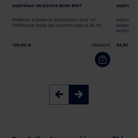
Aspirateur de piscine BC50 BWT
Aspirateu
Modèle d'aspirateur de piscine
Modèle d'
BC02
BC30
BC50
FSA200
ES02
E
Meilleure puissance d'aspiration pour un
Aspirateur
Produit 
FSA400
nettoyage facile des piscines jusqu'à 25 m³
puissance 
enfants et
Sans pr
Produit supplémentaire
Sans produit supplémentaire
0 €
139,90 €
199,90 €
54,90 €