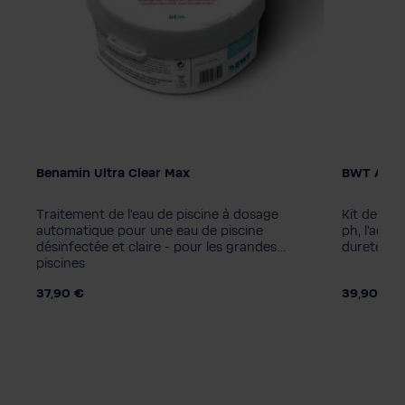
Benamin Ultra Clear Max
BWT AQA m
Unité d'emballage
1 pièce
8 pièces
Traitement de l'eau de piscine à dosage
Kit de test
automatique pour une eau de piscine
ph, l'acide
désinfectée et claire - pour les grandes
dureté du
piscines
37,90 €
39,90 €