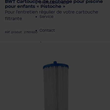
BWT Cartouche de rechange pour piscine
Professionnels
pour enfants « Pistoche »
Pour l'entretien régulier de votre cartouche
Service
filtrante
Contact
Réf. produit : 27931650
À propos de BWT
gnorer la galerie d'images