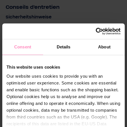
Conseils d'entretien
Sicherheitshinweise
Biozidprodukte vorsichtig verwenden.
Vor Gebrauch stets Etikett und
Consent
Details
About
Produktinformationen lesen.
Achtung! Gefahren- und Warnhinweise beachten!
This website uses cookies
Außerhalb der Reichweite von Kindern aufbewahren!
Our website uses cookies to provide you with an
optimised user experience. Some cookies are essential
Gefahr
and enable basic functions such as the shopping basket.
Optional cookies help us to analyse and improve our
H290 Kann gegenüber Metallen korrosiv sein
online offering and to operate it economically. When using
H318 Verursacht schwere Augenschäden
optional cookies, data may be transmitted to companies
from third countries such as the USA (e.g. Google). The
recipients of this data are listed in the EU-US Data