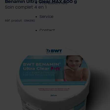
Benamin Ultra Clear MAX 600 g
Professionnels
Soin complet 4 en 1
Service
Réf. produit : 094390
Contact
gnorer la galerie d'images
À propos de BWT