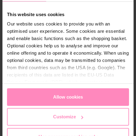
This website uses cookies
Our website uses cookies to provide you with an
Conseils d'entretien
optimised user experience. Some cookies are essential
Sicherheitshinweise
and enable basic functions such as the shopping basket.
Optional cookies help us to analyse and improve our
online offering and to operate it economically. When using
optional cookies, data may be transmitted to companies
Biozidprodukte vorsichtig verwenden.
from third countries such as the USA (e.g. Google). The
Vor Gebrauch stets Etikett und
recipients of this data are listed in the EU-US Data
Produktinformationen lesen.
Privacy Framework (DPF), which guarantees an
appropriate level of data protection. You can
accept all
Achtung! Gefahren- und Warnhinweise beachten!
cookies
or
only allow necessary cookies
. You can
Allow cookies
Außerhalb der Reichweite von Kindern aufbewahren!
access and change your chosen setting at any time in
the footer of this website.
H302 Gesundheitsschädlich bei Verschlucken
Customize
H319 Verursacht schwere Augenreizung
H335 Kann die Atemwege reizen
H410 Sehr giftig für Wasserorganismen mit