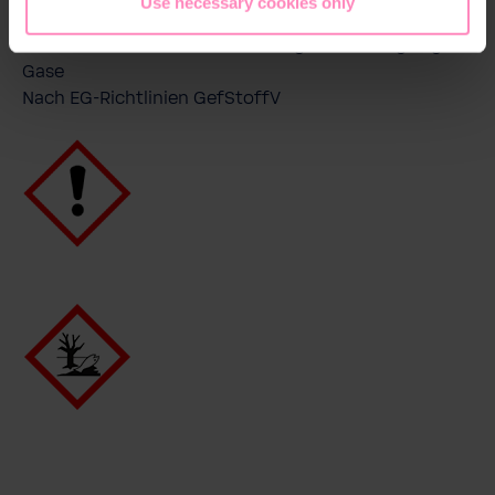
Use necessary cookies only
langfristiger Wirkung
EUH031 Entwickelt bei Berührung mit Säure giftige
Gase
Nach EG-Richtlinien GefStoffV