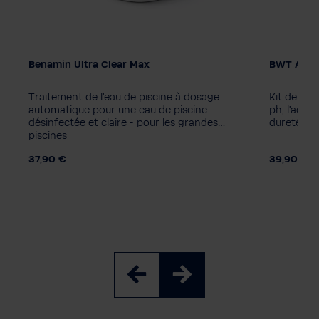
Benamin Ultra Clear Max
BWT AQA m
Unité d'emballage
1 pièce
8 pièces
Traitement de l'eau de piscine à dosage
Kit de test
automatique pour une eau de piscine
ph, l'acide
désinfectée et claire - pour les grandes
dureté du
piscines
37,90 €
39,90 €