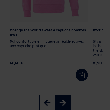
d
Change the World sweat à capuche hommes
BWT Chan
Couleur
Unité d'
BWT
10 pièce
Pull confortable en matière agréable et avec
Stylish B
Taille homme
une capuche pratique
in the ico
M
S
XXL
L
3XL
XL
the slogan
we're cool
68,60 €
81,90 €