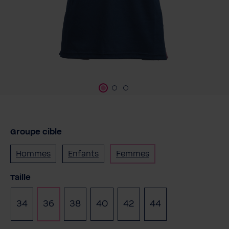
Groupe cible
Hommes
Enfants
Femmes
Sélectionnez
Taille
34
36
38
40
42
44
(Cette option n'e