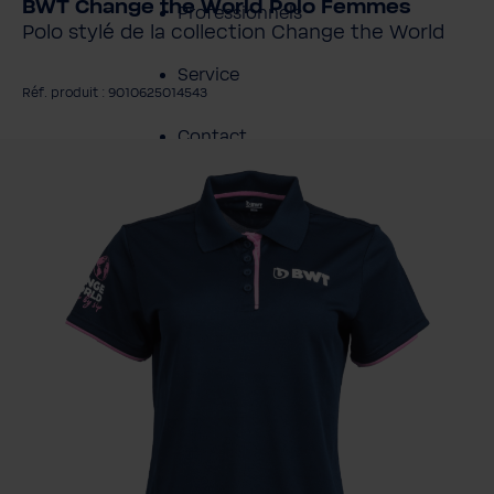
BWT Change the World Polo Femmes
Professionnels
Polo stylé de la collection Change the World
Service
Réf. produit : 9010625014543
Contact
gnorer la galerie d'images
À propos de BWT