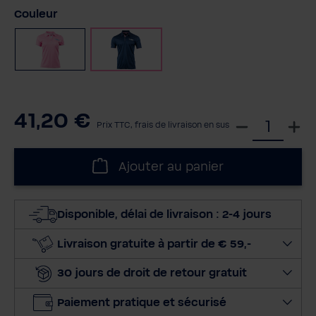
Sélectionnez
Couleur
Rose
Marine
41,20 €
S
Prix TTC, frais de livraison en sus
é
l
Ajouter au panier
e
c
t
Disponible, délai de livraison : 2-4 jours
i
o
Livraison gratuite à partir de € 59,-
n
30 jours de droit de retour gratuit
n
e
Paiement pratique et sécurisé
r