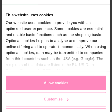
corps.
This website uses cookies
Our website uses cookies to provide you with an
Détails techniques
optimised user experience. Some cookies are essential
and enable basic functions such as the shopping basket.
Couleur:
Rose
, Marine
Optional cookies help us to analyse and improve our
Matériau:
100% recycled polyester
online offering and to operate it economically. When using
optional cookies, data may be transmitted to companies
Sexe:
Femmes
from third countries such as the USA (e.g. Google). The
recipients of this data are listed in the EU-US Data
Privacy Framework (DPF), which guarantees an
appropriate level of data protection. You can
accept all
cookies
or
only allow necessary cookies
. You can
Allow cookies
Conseils d'entretien
access and change your chosen setting at any time in
the footer of this website.
Laver avec des couleurs similaires
Customize
Ne pas utiliser d'adoucissant
Ne pas repasser le logo ou l'impression