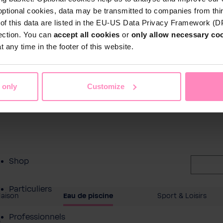
optional cookies, data may be transmitted to companies from thi
s of this data are listed in the EU-US Data Privacy Framework (
tection. You can
accept all cookies
or
only allow necessary co
 any time in the footer of this website.
 only
Customize
Shop
Particuliers
Maison
Eau de piscine
Sport & Loisirs
Professionnels
e