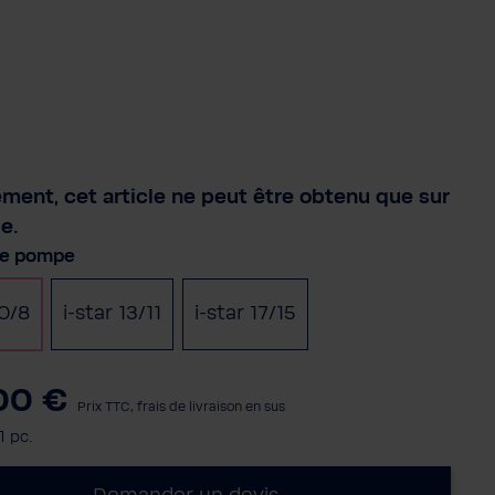
ement, cet article ne peut être obtenu que sur
e.
nnez
de pompe
10/8
i-star 13/11
i-star 17/15
00 €
Prix TTC, frais de livraison en sus
1 pc.