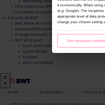
Herstelling, onderhoud of indienststelling
it economically. When using 
Informations ou offre pour un produit
(e.g. Google). The recipient
Demandes ou questions
appropriate level of data pro
À propos de BWT
change your chosen setting at
Best Water Run 2025
Responsabilité sociétale des entreprises
Change the world - Sip by sip
BWT et le sport
Use necessary cookies
Sport automobile
Sports d'hiver
Football
RACE LAP AWARD
Accueil
Eau de boisson
Eau pour la 
retour
|
Eau de piscine
Systèmes de filtre à sable | pompes de filtr