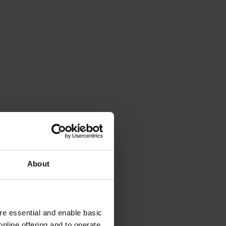
About
e essential and enable basic
nline offering and to operate