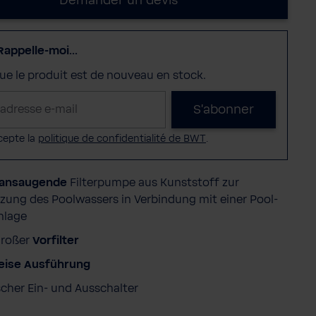
Demander un devis
Rappelle-moi...
sque le produit est de nouveau en stock.
S'abonner
cepte la
politique de confidentialité de BWT
.
tansaugende
Filterpumpe aus Kunststoff zur
ung des Poolwassers in Verbindung mit einer Pool-
anlage
großer
Vorfilter
leise Ausführung
scher Ein- und Ausschalter