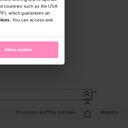
rd countries such as the USA
DPF), which guarantees an
okies
. You can access and
Allow cookies
Promotions & Offres Spéciales
Magazine