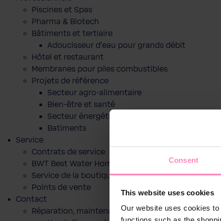
Piscines et Spas
Pharma & Biotech
Bâtiments et tertiaire
Adoucisseur d'eau pour grands débit
Hôtel et restaurant
Membranes pour piles combustibles
Projets de référence
Secteur agro-alimentaire
Bien-être et santé
Secteur énergétique
Batiments
Service
Contrats de service
Consent
BWT Best Water Home App
Service de la boutique en ligne
Points de vente
This website uses cookies
Contact
Our website uses cookies to 
Réparation, maintenance ou mise en service
functions such as the shoppi