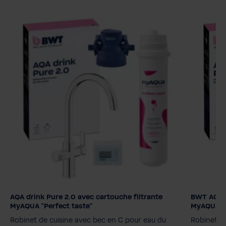
AQA drink Pure 2.0 avec cartouche filtrante
BWT AQA d
Filter cartridge
Filter ca
MyAQUA "Perfect taste"
MyAQUA "P
MyAQUA Perfect Taste
MyAQUA Protect
MyAQUA 
Robinet de cuisine avec bec en C pour eau du
Robinet d