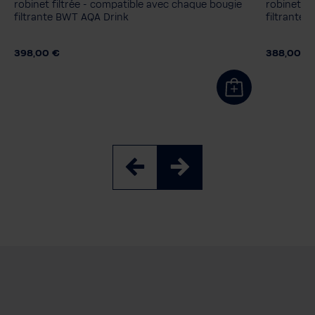
MyAQUA Taste
ZINC + MP200
MyAQUA 
robinet filtrée - compatible avec chaque bougie
robinet fi
filtrante BWT AQA Drink
filtrante
398,00 €
388,00 €