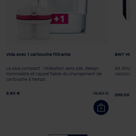
Vida avec 1 cartouche filtrante
BWT MIXXO
Couleur
Filter ca
MyAQUA 
Le plus compact : Utilisation sans pile, design
Kit d'inst
MyAQUA 
minimaliste et rappel fiable du changement de
raccordem
cartouche à temps.
9,90 €
19,90 €
299,00 €