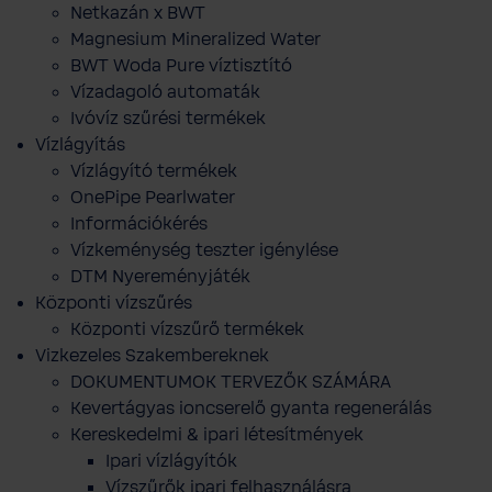
Netkazán x BWT
Magnesium Mineralized Water
BWT Woda Pure víztisztító
Vízadagoló automaták
Ivóvíz szűrési termékek
Vízlágyítás
Vízlágyító termékek
OnePipe Pearlwater
Információkérés
Vízkeménység teszter igénylése
DTM Nyereményjáték
Központi vízszűrés
Központi vízszűrő termékek
Vizkezeles Szakembereknek
DOKUMENTUMOK TERVEZŐK SZÁMÁRA
Kevertágyas ioncserelő gyanta regenerálás
Kereskedelmi & ipari létesítmények
Ipari vízlágyítók
Vízszűrők ipari felhasználásra