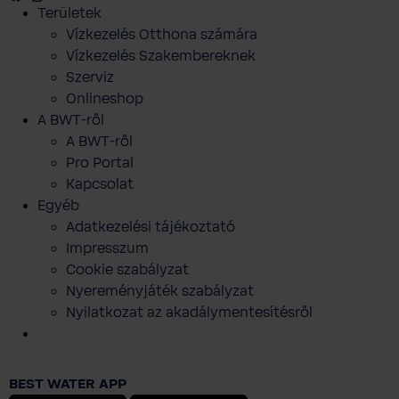
Területek
Vízkezelés Otthona számára
Vízkezelés Szakembereknek
Szerviz
Onlineshop
A BWT-ről
A BWT-ről
Pro Portal
Kapcsolat
Egyéb
Adatkezelési tájékoztató
Impresszum
Cookie szabályzat
Nyereményjáték szabályzat
Nyilatkozat az akadálymentesítésről
BHT Jacket Men-Slim Fit ( Ruházat
mérete: 50 )
BEST WATER APP
72 216 Ft