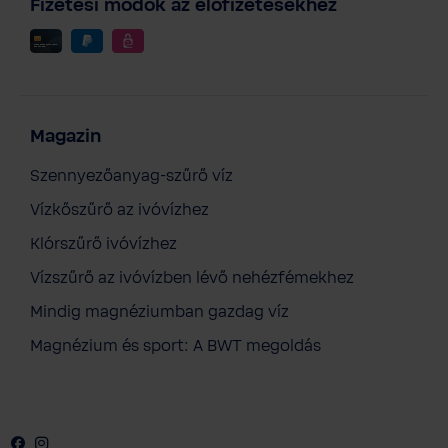
Fizetési módok az előfizetésekhez
Magazin
Szennyezőanyag-szűrő víz
Vízkőszűrő az ivóvízhez
Klórszűrő ivóvízhez
Vízszűrő az ivóvízben lévő nehézfémekhez
Mindig magnéziumban gazdag víz
Magnézium és sport: A BWT megoldás
Facebook
Instagram
Youtube