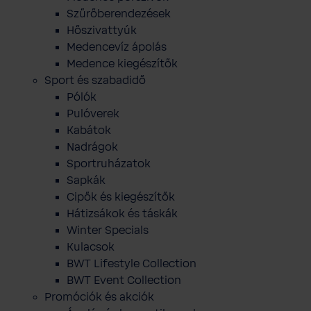
Szűrőberendezések
Hőszivattyúk
Medencevíz ápolás
Medence kiegészítők
Sport és szabadidő
Pólók
Pulóverek
Kabátok
Nadrágok
Sportruházatok
Sapkák
Cipők és kiegészítők
Hátizsákok és táskák
Winter Specials
Kulacsok
BWT Lifestyle Collection
BWT Event Collection
Promóciók és akciók