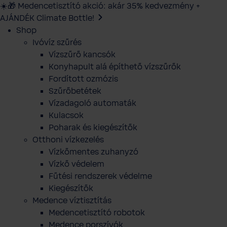
☀️🎁 Medencetisztító akció: akár 35% kedvezmény +
AJÁNDÉK Climate Bottle!
Shop
Ivóvíz szűrés
Vízszűrő kancsók
Konyhapult alá építhető vízszűrők
Fordított ozmózis
Szűrőbetétek
Vízadagoló automaták
Kulacsok
Poharak és kiegészítők
Otthoni vízkezelés
Vízkőmentes zuhanyzó
Vízkő védelem
Fűtési rendszerek védelme
Kiegészítők
Medence víztisztítás
Medencetisztító robotok
Medence porszívók