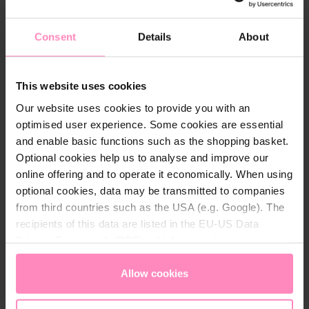
Szerviz
Consent
Details
About
Ügyfélszolgálat
BWT TERMÉK
This website uses cookies
DOKUMENTÁCIÓ
Our website uses cookies to provide you with an
optimised user experience. Some cookies are essential
A BWT-ről
and enable basic functions such as the shopping basket.
Optional cookies help us to analyse and improve our
online offering and to operate it economically. When using
optional cookies, data may be transmitted to companies
from third countries such as the USA (e.g. Google). The
recipients of this data are listed in the EU-US Data
Privacy Framework (DPF), which guarantees an
appropriate level of data protection. You can
accept all
cookies
or
only allow necessary cookies
. You can
Allow cookies
access and change your chosen setting at any time in
the footer of this website.