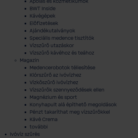
Ápolás és kozmetikumok
BWT Inside
Kávégépek
Előfizetések
Ajándékutalványok
Speciális medence tisztítók
Vízszűrő utazáskor
Vízszűrő kávéhoz és teához
Magazin
Medencerobotok téliesítése
Klórszűrő az ivóvízhez
Vízkőszűrő ivóvízhez
Vízszűrők szennyeződések ellen
Magnézium és sport
Konyhapult alá építhető megoldások
Pénzt takaríthat meg vízszűrőkkel
Kávé Crema
további
Ivóvíz szűrés