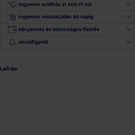
m
Ingyenes szállítás 21 500 Ft-tól
e
Ingyenes visszaküldés 30 napig
n
n
Kényelmes és biztonságos fizetés
y
i
Akciófigyelő
s
é
g
e
Leírás
t