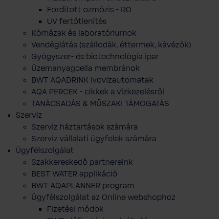
Fordított ozmózis - RO
UV fertőtlenítés
Kórházak és laboratóriumok
Vendéglátás (szállodák, éttermek, kávézók)
Gyógyszer- és biotechnológia ipar
Üzemanyagcella membránok
BWT AQADRINK ivovizautomatak
AQA PERCEK - cikkek a vízkezelésről
TANÁCSADÁS & MŰSZAKI TÁMOGATÁS
Szerviz
Szerviz háztartások számára
Szerviz vállalati ügyfelek számára
Ügyfélszolgálat
Szakkereskedő partnereink
BEST WATER applikáció
BWT AQAPLANNER program
Ügyfélszolgálat az Online webshophoz
Fizetési módok