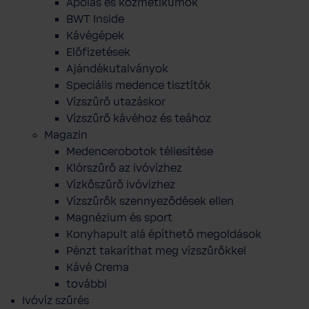
Ápolás és kozmetikumok
BWT Inside
Kávégépek
Előfizetések
Ajándékutalványok
Speciális medence tisztítók
Vízszűrő utazáskor
Vízszűrő kávéhoz és teához
Magazin
Medencerobotok téliesítése
Klórszűrő az ivóvízhez
Vízkőszűrő ivóvízhez
Vízszűrők szennyeződések ellen
Magnézium és sport
Konyhapult alá építhető megoldások
Pénzt takaríthat meg vízszűrőkkel
Kávé Crema
további
Ivóvíz szűrés