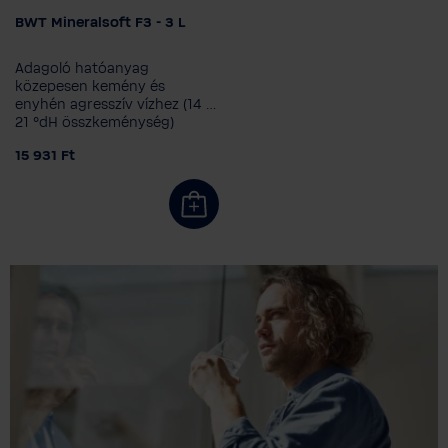
BWT Mineralsoft F3 - 3 L
Kiszerelés mérete
3 l
10 l
20 l
Adagoló hatóanyag
közepesen kemény és
enyhén agresszív vízhez (14 -
21 °dH összkeménység)
15 931 Ft