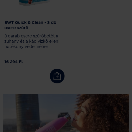
BWT Quick & Clean - 3 db
csere szűrő
3 darab csere­ szűrőbetét a
zuhany és a kád vízkő elleni
hatékony védelméhez
16 294 Ft