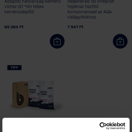
Adagoló hatóanyag kemény
Regeneráló só integrált
vízhez (21 °dH teljes
higiéniai tisztító
keménységtől)
komponenssel az AQA
vízlágyítókhoz
65 284 Ft
7 947 Ft
TIPP
BWT Perla Tabs - 20 kg