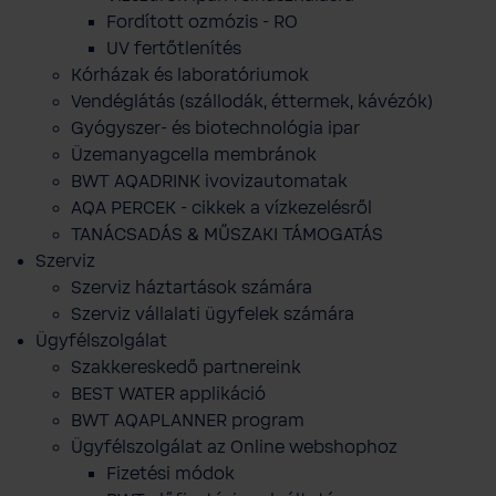
Fordított ozmózis - RO
UV fertőtlenítés
Kórházak és laboratóriumok
Vendéglátás (szállodák, éttermek, kávézók)
Gyógyszer- és biotechnológia ipar
Üzemanyagcella membránok
BWT AQADRINK ivovizautomatak
AQA PERCEK - cikkek a vízkezelésről
TANÁCSADÁS & MŰSZAKI TÁMOGATÁS
Szerviz
Szerviz háztartások számára
Szerviz vállalati ügyfelek számára
Ügyfélszolgálat
Szakkereskedő partnereink
BEST WATER applikáció
BWT AQAPLANNER program
Ügyfélszolgálat az Online webshophoz
Fizetési módok