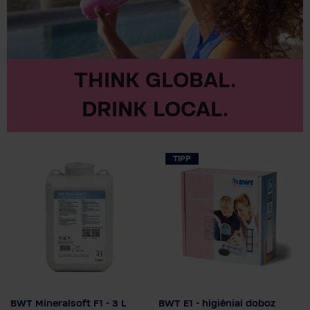
THINK GLOBAL.
DRINK LOCAL.
TIPP
BWT Mineralsoft F1 - 3 L
BWT E1 - higiéniai doboz
Kiszerelés mérete