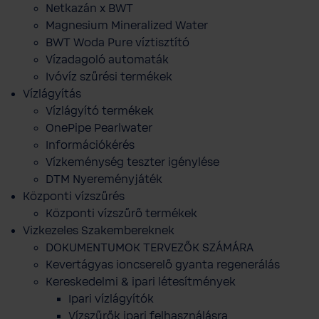
Netkazán x BWT
Magnesium Mineralized Water
BWT Woda Pure víztisztító
Vízadagoló automaták
Ivóvíz szűrési termékek
Vízlágyítás
Vízlágyító termékek
OnePipe Pearlwater
Információkérés
Vízkeménység teszter igénylése
DTM Nyereményjáték
Központi vízszűrés
Központi vízszűrő termékek
Vizkezeles Szakembereknek
DOKUMENTUMOK TERVEZŐK SZÁMÁRA
Kevertágyas ioncserelő gyanta regenerálás
Kereskedelmi & ipari létesítmények
Ipari vízlágyítók
Vízszűrők ipari felhasználásra