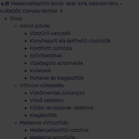
☀️🎁 Medencetisztító akció: akár 35% kedvezmény +
AJÁNDÉK Climate Bottle!
Shop
Ivóvíz szűrés
Vízszűrő kancsók
Konyhapult alá építhető vízszűrők
Fordított ozmózis
Szűrőbetétek
Vízadagoló automaták
Kulacsok
Poharak és kiegészítők
Otthoni vízkezelés
Vízkőmentes zuhanyzó
Vízkő védelem
Fűtési rendszerek védelme
Kiegészítők
Medence víztisztítás
Medencetisztító robotok
Medence porszívók