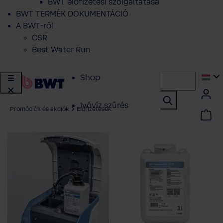
BWT előfizetési szolgáltatása
BWT TERMÉK DOKUMENTÁCIÓ
A BWT-ről
CSR
Best Water Run
Shop
Ivóvíz szűrés
Promóciók és akciók
Előfizetések
Vízlágyítás
Központi vízszűrés
Vizkezeles
Szakembereknek