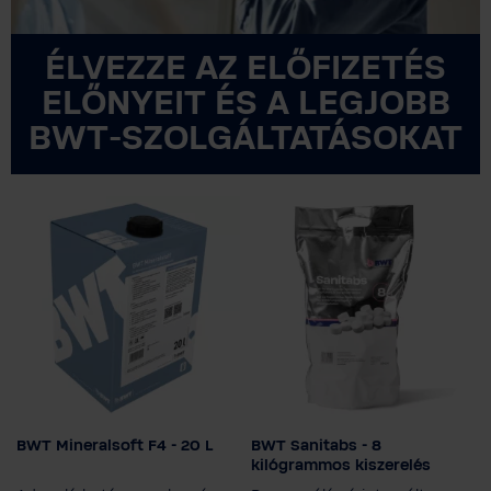
ÉLVEZZE AZ ELŐFIZETÉS
ELŐNYEIT ÉS A LEGJOBB
BWT-SZOLGÁLTATÁSOKAT
BWT Mineralsoft F4 - 20 L
BWT Sanitabs - 8
Kiszerelés mérete
kilógrammos kiszerelés
3 l
10 l
20 l