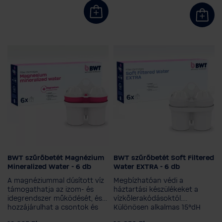
szervezetből.
Mineralized Water
Mineralized Water
Kiegyensúlyozott lúgos
Kiegyensúlyozott lúgos
+ magnézium
+ magnézium
Soft Filtered Water
Soft Filtered Water
EXTRA
EXTRA
Kiszerelés
Kiszerelés
3 darab
1+3 utántöltés
3 darab
1+3 utántöltés
6 darab
12 darab
6 darab
12 darab
BWT szűrőbetét Magnézium
BWT szűrőbetét Soft Filtered
Szűrő technológia
Szűrő technológia
Mineralized Water - 6 db
Water EXTRA - 6 db
Magnézium Mineralized
Magnézium Mineralized
A magnéziummal dúsított víz
Megbízhatóan védi a
Water
Water
támogathatja az izom- és
háztartási készülékeket a
idegrendszer működését, és
vízkőlerakódásoktól.
CINC + Magnézium
CINC + Magnézium
hozzájárulhat a csontok és
Különösen alkalmas 15°dH
Mineralized Water
Mineralized Water
fogak természetes
feletti, nagy keménységű