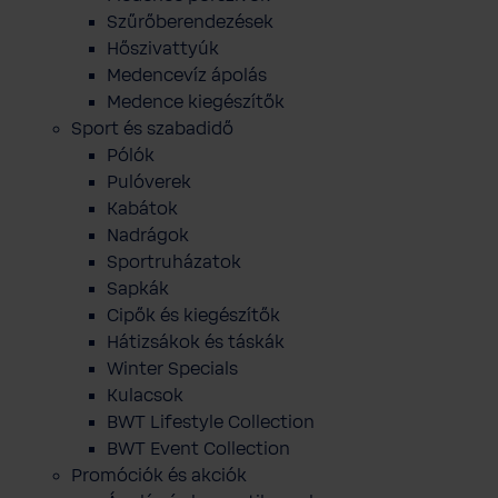
Szűrőberendezések
Hőszivattyúk
Medencevíz ápolás
Medence kiegészítők
Sport és szabadidő
Pólók
Pulóverek
Kabátok
Nadrágok
Sportruházatok
Sapkák
Cipők és kiegészítők
Hátizsákok és táskák
Winter Specials
Kulacsok
BWT Lifestyle Collection
BWT Event Collection
Promóciók és akciók