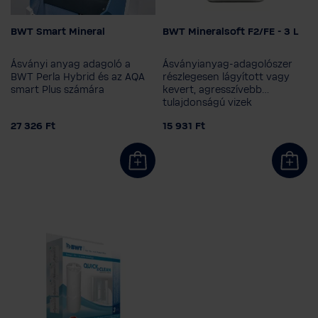
Szerviz
BWT Smart Mineral
BWT Mineralsoft F2/FE - 3 L
Kiszerelés mérete
Ügyfélszolgálat
3 l
10 l
20 l
Ásványi anyag adagoló a
Ásványianyag-adagolószer
BWT Perla Hybrid és az AQA
részlegesen lágyított vagy
BWT TERMÉK
smart Plus számára
kevert, agresszívebb
tulajdonságú vizek
DOKUMENTÁCIÓ
kezeléséhez, a Bewados E3 és
27 326 Ft
15 931 Ft
Plus 3 adagoló készülékekhez.
A BWT-ről