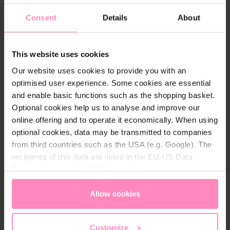
Consent
Details
About
A legtisztább só minden
vízlágyítóhoz (99,9 %),
praktikus 2x10 kg-os
zsákokban, fogantyúval -
This website uses cookies
előfizetésként is kapható!
7 947 Ft
Our website uses cookies to provide you with an
optimised user experience. Some cookies are essential
and enable basic functions such as the shopping basket.
Optional cookies help us to analyse and improve our
online offering and to operate it economically. When using
optional cookies, data may be transmitted to companies
from third countries such as the USA (e.g. Google). The
Szűrőbetétek vízszűrő
recipients of this data are listed in the EU-US Data
kancsókhoz, pult alatti
Privacy Framework (DPF), which guarantees an
appropriate level of data protection. You can
accept all
megoldásokhoz és
cookies
or
only allow necessary cookies
. You can
Allow cookies
vízautomatákhoz. Megbízható
access and change your chosen setting at any time in
szűrés, friss, mineralizált víz –
the footer of this website.
Customize