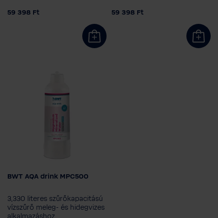
59 398 Ft
59 398 Ft
BWT AQA drink MPC500
AQA ital
MPC400
MPC500
3,330 literes szűrőkapacitású
vízszűrő meleg- és hidegvizes
alkalmazáshoz