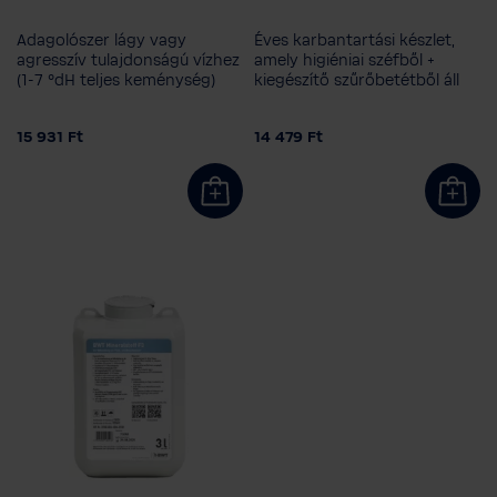
3 l
10 l
20 l
Adagolószer lágy vagy
Éves karbantartási készlet,
agresszív tulajdonságú vízhez
amely higiéniai széfből +
(1-7 °dH teljes keménység)
kiegészítő szűrőbetétből áll
15 931 Ft
14 479 Ft