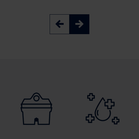
3 darab
1+3 utántöltés
6 darab
12 darab