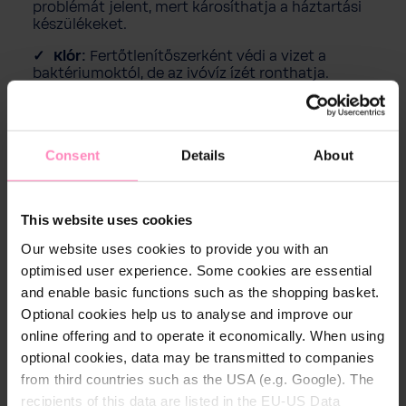
problémát jelent, mert károsíthatja a háztartási
készülékeket.
Klór:
Fertőtlenítőszerként védi a vizet a
baktériumoktól, de az ivóvíz ízét ronthatja.
Nehézfémek:
Az ólom és más nehézfémek
régi csővezetékekből kerülhetnek a vízbe, ami
egészségügyi kockázatot jelent.
Consent
Details
About
Célunk, hogy az Ön számára ne csak tiszta,
hanem finom víz is rendelkezésre álljon. Ezért a
alapszűrés, kiegészítő szűrés és mineralizálás
This website uses cookies
kombinációját alkalmazzuk, hogy optimalizáljuk
az ivóvíz minőségét.
Our website uses cookies to provide you with an
optimised user experience. Some cookies are essential
and enable basic functions such as the shopping basket.
Optional cookies help us to analyse and improve our
online offering and to operate it economically. When using
optional cookies, data may be transmitted to companies
from third countries such as the USA (e.g. Google). The
recipients of this data are listed in the EU-US Data