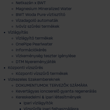
Netkazán x BWT
Magnesium Mineralized Water
BWT Woda Pure víztisztító
Vízadagoló automaták
Ivóvíz szűrési termékek
Vízlágyítás
Vízlágyító termékek
OnePipe Pearlwater
Információkérés
Vízkeménység teszter igénylése
DTM Nyereményjáték
Központi vízszűrés
Központi vízszűrő termékek
Vizkezeles Szakembereknek
DOKUMENTUMOK TERVEZŐK SZÁMÁRA
Kevertágyas ioncserelő gyanta regenerálás
Kereskedelmi & ipari létesítmények
Ipari vízlágyítók
Vízszűrők ipari felhasználásra