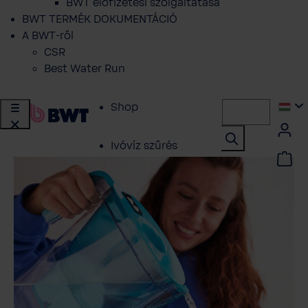
BWT előfizetési szolgáltatása
BWT TERMÉK DOKUMENTÁCIÓ
A BWT-ről
CSR
Best Water Run
Shop
Ivóvíz szűrés
Vízlágyítás
Központi vízszűrés
Vizkezeles
Szakembereknek