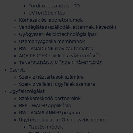
Fordított ozmózis - RO
UV fertőtlenítés
Kórházak és laboratóriumok
Vendéglátás (szállodák, éttermek, kávézók)
Gyógyszer- és biotechnológia ipar
Üzemanyagcella membránok
BWT AQADRINK ivovizautomatak
AQA PERCEK - cikkek a vízkezelésről
TANÁCSADÁS & MŰSZAKI TÁMOGATÁS
Szerviz
Szerviz háztartások számára
Szerviz vállalati ügyfelek számára
Ügyfélszolgálat
Szakkereskedő partnereink
BEST WATER applikáció
BWT AQAPLANNER program
Ügyfélszolgálat az Online webshophoz
Fizetési módok