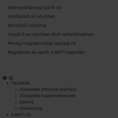
Szennyezőanyag-szűrő víz
Vízkőszűrő az ivóvízhez
Klórszűrő ivóvízhez
Vízszűrő az ivóvízben lévő nehézfémekhez
Mindig magnéziumban gazdag víz
Magnézium és sport: A BWT megoldás
Facebook
Instagram
Youtube
Területek
Vízkezelés Otthona számára
Vízkezelés Szakembereknek
Szerviz
Onlineshop
A BWT-ről