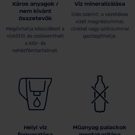
Káros anyagok /
Víz mineralizálása
nem kívánt
Ízlés szerint: a vezetékes
összetevők
vizet magnéziummal,
Megóvhatja készülékeit a
cinkkel vagy szilíciummal
vízkőtől, és csökkentheti
gazdagíthatja.
a klór- és
nehézfémtartalmat.
Helyi víz
Műanyag palackok