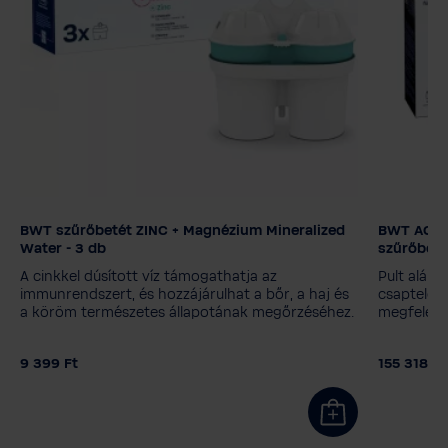
BWT szűrőbetét ZINC + Magnézium Mineralized
BWT AQA d
Szűrő technológia
Szűrőbet
Water - 3 db
szűrőbeté
Magnézium Mineralized Water
MyAQUA 
A cinkkel dúsított víz támogathatja az
Pult alá é
CINC + Magnézium Mineralized Water
MyAQUA 
immunrendszert, és hozzájárulhat a bőr, a haj és
csaptelepp
a köröm természetes állapotának megőrzéséhez.
megfelelő
Szilikát + Magnézium Mineralized Water
Kiegyensúlyozott lúgos + magnézium
9 399 Ft
155 318 Ft
Soft Filtered Water EXTRA
Kiszerelés