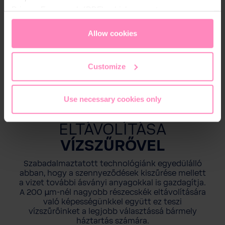
Privacy Framework (DPF), which guarantees an
appropriate level of data protection. You can
accept all
cookies
or
only allow necessary cookies
. You can
Allow cookies
access and change your chosen setting at any time in
the footer of this website.
Customize
Use necessary cookies only
SZENNYEZŐDÉSEK
ELTÁVOLÍTÁSA
VÍZSZŰRŐVEL
Szabadalmaztatott technológiánk egyedülálló
abban, hogy a szennyeződések kiszűrése mellett
a vizet további ásványi anyagokkal is gazdagítja.
A 200 µm-nél nagyobb részecskék eltávolítására
való képességünkkel együtt ez teszi
vízszűrőinket a legjobb választássá bármely
háztartás számára.