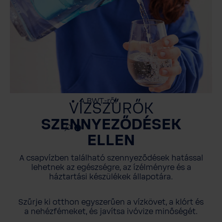
Szerviz
Ügyfélszolgálat
BWT TERMÉK
DOKUMENTÁCIÓ
A BWT-ről
VÍZSZŰRŐK
SZENNYEZŐDÉSEK
ELLEN
A csapvízben található szennyeződések hatással
lehetnek az egészségre, az ízélményre és a
háztartási készülékek állapotára.
Szűrje ki otthon egyszerűen a vízkövet, a klórt és
a nehézfémeket, és javítsa ivóvize minőségét.