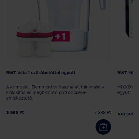
BWT Vida 1 szűrőbetéttel együtt
BWT MIXXO
Színválaszték
Szűrőbet
MyAQUA 
A kompakt: Elemmentes használat, minimalista
MIXXO szer
MyAQUA 
kialakítás és megbízható patroncsere-
együtt
emlékeztető.
3 593 Ft
7 222 Ft
108 505 F