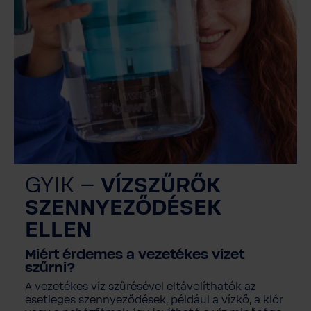
GYIK –
VÍZSZŰRŐK
SZENNYEZŐDÉSEK
ELLEN
Miért érdemes a vezetékes vizet
szűrni?
A vezetékes víz szűrésével eltávolíthatók az
esetleges szennyeződések, például a vízkő, a klór