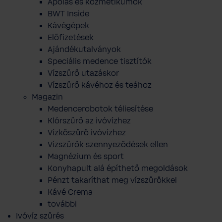
Ápolás és kozmetikumok
BWT Inside
Kávégépek
Előfizetések
Ajándékutalványok
Speciális medence tisztítók
Vízszűrő utazáskor
Vízszűrő kávéhoz és teához
Magazin
Medencerobotok téliesítése
Klórszűrő az ivóvízhez
Vízkőszűrő ivóvízhez
Vízszűrők szennyeződések ellen
Magnézium és sport
Konyhapult alá építhető megoldások
Pénzt takaríthat meg vízszűrőkkel
Kávé Crema
további
Ivóvíz szűrés