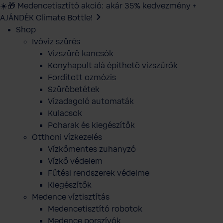
☀️🎁 Medencetisztító akció: akár 35% kedvezmény +
AJÁNDÉK Climate Bottle!
Shop
Ivóvíz szűrés
Vízszűrő kancsók
Konyhapult alá építhető vízszűrők
Fordított ozmózis
Szűrőbetétek
Vízadagoló automaták
Kulacsok
Poharak és kiegészítők
Otthoni vízkezelés
Vízkőmentes zuhanyzó
Vízkő védelem
Fűtési rendszerek védelme
Kiegészítők
Medence víztisztítás
Medencetisztító robotok
Medence porszívók