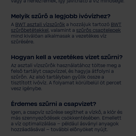
vagy a nehézfémek, így javítható a víz minősége.
Melyik szűrő a legjobb ivóvízhez?
A
BWT asztali vízszűrők
a hozzájuk tartozó
BWT
szűrőbetétekkel
, valamint a
szűrős csaptelepek
mind kiválóan alkalmasak a vezetékes víz
szűrésére.
Hogyan kell a vezetékes vizet szűrni?
Az asztali vízszűrők használatához töltse meg a
felső tartályt csapvízzel, és hagyja átfolyni a
szűrőn. Az alsó tartályban gyűlik össze a
tisztított ivóvíz. A folyamat körülbelül öt percet
vesz igénybe.
Érdemes szűrni a csapvizet?
Igen, a csapvíz szűrése segíthet a vízkő, a klór és
más szennyeződések csökkentésében. Emellett
a víz optimalizálása – például ásványi anyagok
hozzáadásával – további előnyöket nyújt.