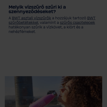
Melyik vízszűrő szűri ki a
szennyeződéseket?
A
BWT asztali vízszűrők
a hozzájuk tartozó
BWT
szűrőbetétekkel
, valamint a
szűrős csaptelepek
hatékonyan szűrik a vízkövet, a klórt és a
nehézfémeket.