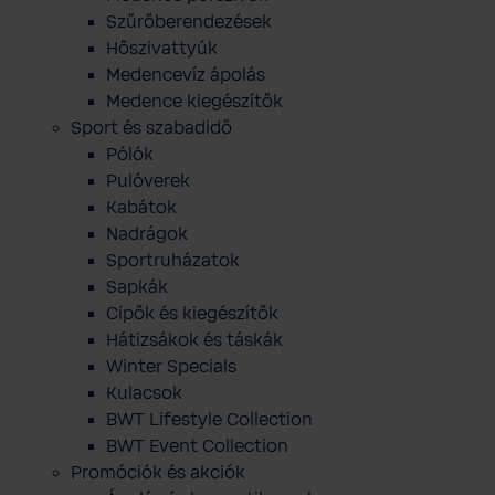
Szűrőberendezések
Hőszivattyúk
Medencevíz ápolás
Medence kiegészítők
Sport és szabadidő
Pólók
Pulóverek
Kabátok
Nadrágok
Sportruházatok
Sapkák
Cipők és kiegészítők
Hátizsákok és táskák
Winter Specials
Kulacsok
BWT Lifestyle Collection
BWT Event Collection
Promóciók és akciók