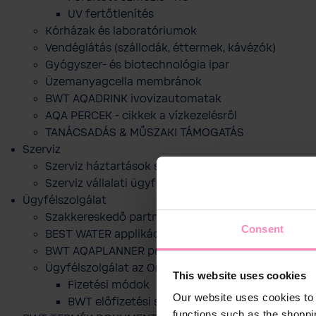
UV fertőtlenítés
Kórházak és laboratóriumok
Vendéglátás (szállodák, éttermek, kávézók)
Gyógyszer- és biotechnológia ipar
Üzemanyagcella membránok
BWT AQADRINK ivovizautomatak
AQA PERCEK - cikkek a vízkezelésről
TANÁCSADÁS & MŰSZAKI TÁMOGATÁS
Szerviz
Szerviz háztartások számára
Szerviz vállalati ügyfelek számára
Ügyfélszolgálat
Szakkereskedő partnereink
Consent
BEST WATER applikáció
BWT AQAPLANNER program
Ügyfélszolgálat az Online webshophoz
This website uses cookies
Fizetési módok
Our website uses cookies to 
BWT előfizetési szolgáltatása
functions such as the shoppi