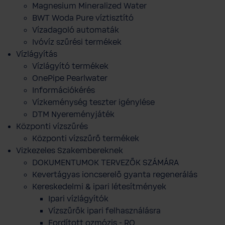
Magnesium Mineralized Water
BWT Woda Pure víztisztító
Vízadagoló automaták
Ivóvíz szűrési termékek
Vízlágyítás
Vízlágyító termékek
OnePipe Pearlwater
Információkérés
Vízkeménység teszter igénylése
DTM Nyereményjáték
Központi vízszűrés
Központi vízszűrő termékek
Vizkezeles Szakembereknek
DOKUMENTUMOK TERVEZŐK SZÁMÁRA
Kevertágyas ioncserelő gyanta regenerálás
Kereskedelmi & ipari létesítmények
Ipari vízlágyítók
Vízszűrők ipari felhasználásra
Fordított ozmózis - RO