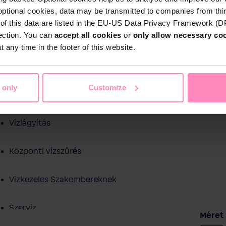
optional cookies, data may be transmitted to companies from thi
s of this data are listed in the EU-US Data Privacy Framework (
tection. You can
accept all cookies
or
only allow necessary co
 any time in the footer of this website.
Shop
 only
Customize
Ivóvíz szűrés
ezelés
Medence víztisztítás
Sport és sza
Vízlágyítás
Központi vízszűrés
Vizkezeles Szakembereknek
Szerviz
Válas
Méret