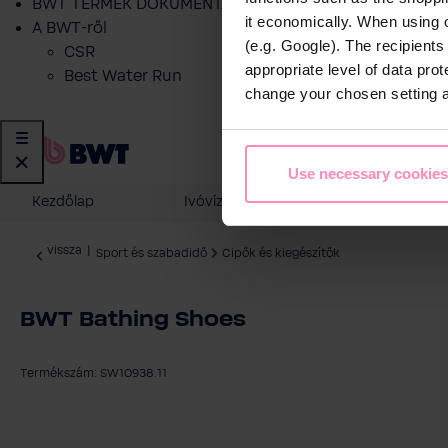
BWT TERMÉK DOKUMENTÁCIÓ
it economically. When using 
A BWT-ről
(e.g. Google). The recipient
CSR
appropriate level of data pro
Best Water Run
change your chosen setting at
Use necessary cookies
Kezdőlap
Ivóvíz szűrés
Otthoni vízk
vissza
|
Sport és szabadidő
Cipők és kiegészítők
BWT Bathing Shoes
Termékszám: SW10938.11
Képgaléria kihagyása