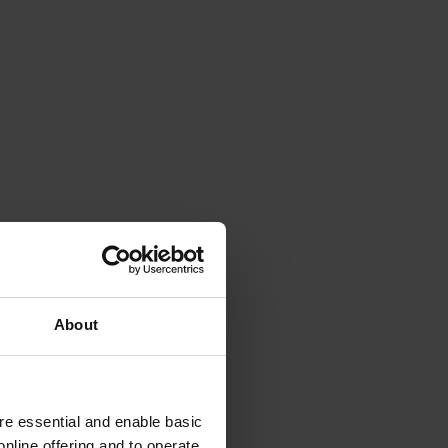
About
e essential and enable basic
nline offering and to operate