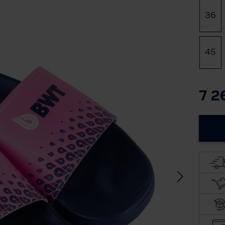
Ügyfélszolgálat
36
(E
BWT TERMÉK DOKUMENTÁCIÓ
45
A BWT-ről
7 2