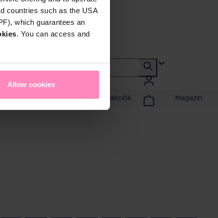
rd countries such as the USA
DPF), which guarantees an
okies
. You can access and
Allow cookies
badidő
Promóciók és akciók
Magazin
szon