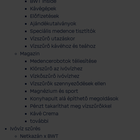
BWT Inside
Kávégépek
Előfizetések
Ajándékutalványok
Speciális medence tisztítók
Vízszűrő utazáskor
Vízszűrő kávéhoz és teához
Magazin
Medencerobotok téliesítése
Klórszűrő az ivóvízhez
Vízkőszűrő ivóvízhez
Vízszűrők szennyeződések ellen
Magnézium és sport
Konyhapult alá építhető megoldások
Pénzt takaríthat meg vízszűrőkkel
Kávé Crema
további
Ivóvíz szűrés
Netkazán x BWT