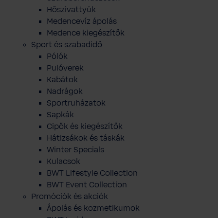
Hőszivattyúk
Medencevíz ápolás
Medence kiegészítők
Sport és szabadidő
Pólók
Pulóverek
Kabátok
Nadrágok
Sportruházatok
Sapkák
Cipők és kiegészítők
Hátizsákok és táskák
Winter Specials
Kulacsok
BWT Lifestyle Collection
BWT Event Collection
Promóciók és akciók
Ápolás és kozmetikumok