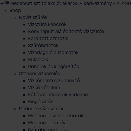
☀️🎁 Medencetisztító akció: akár 35% kedvezmény + AJÁND
Shop
Ivóvíz szűrés
Vízszűrő kancsók
Konyhapult alá építhető vízszűrők
Fordított ozmózis
Szűrőbetétek
Vízadagoló automaták
Kulacsok
Poharak és kiegészítők
Otthoni vízkezelés
Vízkőmentes zuhanyzó
Vízkő védelem
Fűtési rendszerek védelme
Kiegészítők
Medence víztisztítás
Medencetisztító robotok
Medence porszívók
Szűrőberendezések