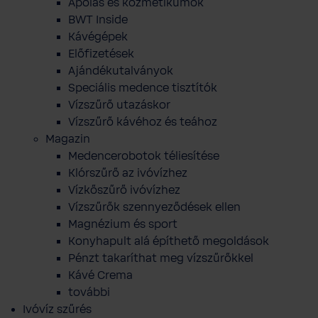
Ápolás és kozmetikumok
BWT Inside
Kávégépek
Előfizetések
Ajándékutalványok
Speciális medence tisztítók
Vízszűrő utazáskor
Vízszűrő kávéhoz és teához
Magazin
Medencerobotok téliesítése
Klórszűrő az ivóvízhez
Vízkőszűrő ivóvízhez
Vízszűrők szennyeződések ellen
Magnézium és sport
Konyhapult alá építhető megoldások
Pénzt takaríthat meg vízszűrőkkel
Kávé Crema
további
Ivóvíz szűrés