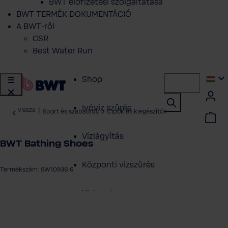
BWT előfizetési szolgáltatása
BWT TERMÉK DOKUMENTÁCIÓ
A BWT-ről
CSR
Best Water Run
Shop
Ivóvíz szűrés
vissza
|
Sport és szabadidő
Cipők és kiegészítők
Vízlágyítás
BWT Bathing Shoes
Központi vízszűrés
Termékszám: SW10938.6
Vizkezeles
galéria kihagyása
Szakembereknek