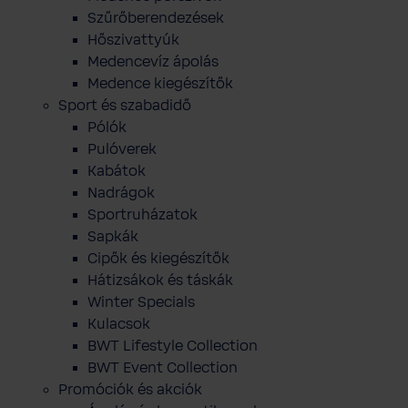
Szűrőberendezések
Hőszivattyúk
Medencevíz ápolás
Medence kiegészítők
Sport és szabadidő
Pólók
Pulóverek
Kabátok
Nadrágok
Sportruházatok
Sapkák
Cipők és kiegészítők
Hátizsákok és táskák
Winter Specials
Kulacsok
BWT Lifestyle Collection
BWT Event Collection
Promóciók és akciók