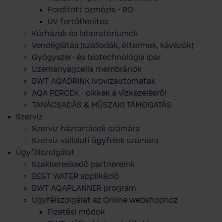
Fordított ozmózis - RO
UV fertőtlenítés
Kórházak és laboratóriumok
Vendéglátás (szállodák, éttermek, kávézók)
Gyógyszer- és biotechnológia ipar
Üzemanyagcella membránok
BWT AQADRINK ivovizautomatak
AQA PERCEK - cikkek a vízkezelésről
TANÁCSADÁS & MŰSZAKI TÁMOGATÁS
Szerviz
Szerviz háztartások számára
Szerviz vállalati ügyfelek számára
Ügyfélszolgálat
Szakkereskedő partnereink
BEST WATER applikáció
BWT AQAPLANNER program
Ügyfélszolgálat az Online webshophoz
Fizetési módok