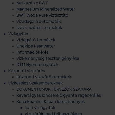
Netkazán x BWT
Magnesium Mineralized Water
BWT Woda Pure víztisztító
Vízadagoló automaták
Ivóvíz szűrési termékek
Vízlágyítás
Vízlágyító termékek
OnePipe Pearlwater
Információkérés
Vízkeménység teszter igénylése
DTM Nyereményjáték
Központi vízszűrés
Központi vízszűrő termékek
Vizkezeles Szakembereknek
DOKUMENTUMOK TERVEZŐK SZÁMÁRA
Kevertágyas ioncserelő gyanta regenerálás
Kereskedelmi & ipari létesítmények
Ipari vízlágyítók
Vízszűrők ipari felhasználásra