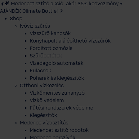
☀️🎁 Medencetisztító akció: akár 35% kedvezmény +
AJÁNDÉK Climate Bottle!
Shop
Ivóvíz szűrés
Vízszűrő kancsók
Konyhapult alá építhető vízszűrők
Fordított ozmózis
Szűrőbetétek
Vízadagoló automaták
Kulacsok
Poharak és kiegészítők
Otthoni vízkezelés
Vízkőmentes zuhanyzó
Vízkő védelem
Fűtési rendszerek védelme
Kiegészítők
Medence víztisztítás
Medencetisztító robotok
Medence porszívók