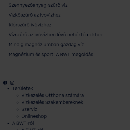
Szennyezőanyag-szűrő víz
Vízkőszűrő az ivóvízhez
Klórszűrő ivóvízhez
Vízszűrő az ivóvízben lévő nehézfémekhez
Mindig magnéziumban gazdag víz
Magnézium és sport: A BWT megoldás
Facebook
Instagram
Youtube
Területek
Vízkezelés Otthona számára
Vízkezelés Szakembereknek
Szerviz
Onlineshop
A BWT-ről