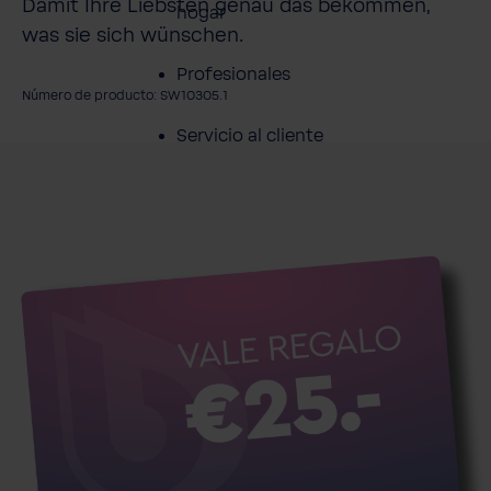
Damit Ihre Liebsten genau das bekommen,
hogar
was sie sich wünschen.
Profesionales
Número de producto: SW10305.1
Servicio al cliente
mitir galería de imágenes
Productos
Sobre BWT
Resumen de
Productos