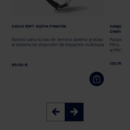
k &
Casco BWT Alpine Freeride
Juego de f
Color
Clean
 de
Óptimo para su uso en terreno abierto gracias
Paquete d
Talla de hombre
 la
al sistema de absorción de impactos multicapa
filtro. Pro
M
L
XL
grifería de
0 €
120,90 €
99,00 €