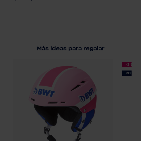
Más ideas para regalar
-3 %
RECOME