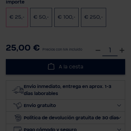
Seleccione
Importe
€ 25,-
€ 50,-
€ 100,-
€ 250,-
25,00 €
S
Precios con IVA incluido
e
l
A la cesta
e
c
c
Envío inmediato, entrega en aprox. 1-3
i
días laborables
o
n
Envío gratuito
a
Política de devolución gratuita de 30 días
r
c
Pago cómodo y seguro