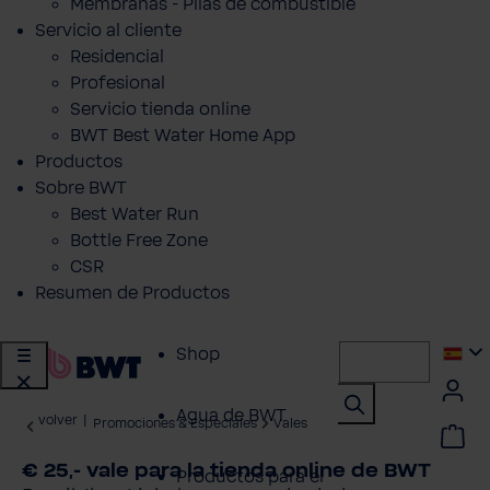
Membranas - Pilas de combustible
Servicio al cliente
Residencial
Profesional
Servicio tienda online
BWT Best Water Home App
Productos
Sobre BWT
Best Water Run
Bottle Free Zone
CSR
Resumen de Productos
Shop
Agua de BWT
volver
|
Promociones & Especiales
Vales
€ 25,- vale para la tienda online de BWT
Productos para el