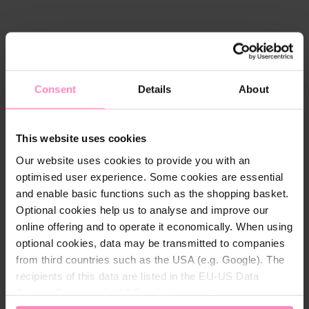
El regalo perfecto para cualquier ocasión
Pídalo ahora en línea, ¡de forma fácil y sencilla!
Consent
Details
About
Días importantes en su vida, como cumpleaños, días
de la madre y del padre, aniversarios o aniversarios
This website uses cookies
de boda, en ocasiones especiales, como Pascua y
Our website uses cookies to provide you with an
Navidad, o simplemente entremedias, para dar las
optimised user experience. Some cookies are essential
gracias a sus seres queridos y hacerles felices.
and enable basic functions such as the shopping basket.
Optional cookies help us to analyse and improve our
online offering and to operate it economically. When using
optional cookies, data may be transmitted to companies
from third countries such as the USA (e.g. Google). The
Así es como funciona:
recipients of this data are listed in the EU-US Data
Privacy Framework (DPF), which guarantees an
Compre un vale regalo de la Tienda Online BWT. Tras
appropriate level of data protection. You can
accept all