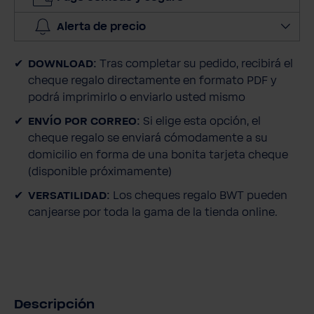
a
n
Alerta de precio
t
i
DOWNLOAD:
Tras completar su pedido, recibirá el
d
cheque regalo directamente en formato PDF y
a
podrá imprimirlo o enviarlo usted mismo
d
ENVÍO POR CORREO:
Si elige esta opción, el
cheque regalo se enviará cómodamente a su
domicilio en forma de una bonita tarjeta cheque
(disponible próximamente)
VERSATILIDAD:
Los cheques regalo BWT pueden
canjearse por toda la gama de la tienda online.
Descripción