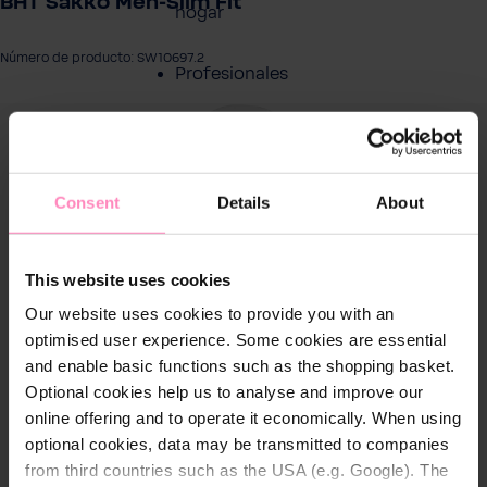
BHT Sakko Men-Slim Fit
hogar
Número de producto: SW10697.2
Profesionales
tir galería de imágenes
Servicio al cliente
Productos
Consent
Details
About
Sobre BWT
This website uses cookies
Our website uses cookies to provide you with an
Resumen de
optimised user experience. Some cookies are essential
Productos
and enable basic functions such as the shopping basket.
Optional cookies help us to analyse and improve our
online offering and to operate it economically. When using
optional cookies, data may be transmitted to companies
from third countries such as the USA (e.g. Google). The