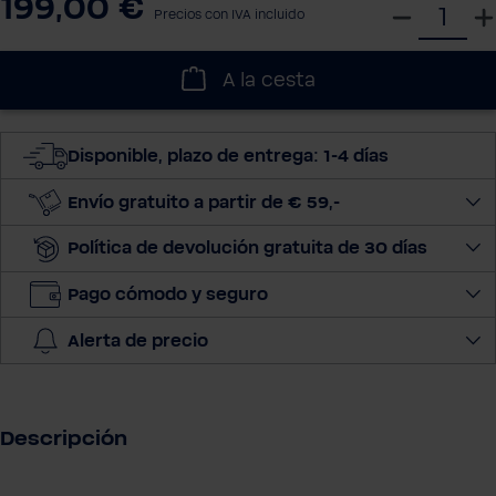
199,00 €
S
Precios con IVA incluido
e
l
A la cesta
e
c
c
Disponible, plazo de entrega: 1-4 días
i
o
Envío gratuito a partir de € 59,-
n
Política de devolución gratuita de 30 días
a
r
Pago cómodo y seguro
c
a
Alerta de precio
n
t
i
d
Descripción
a
d