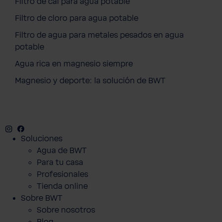
Filtro de cal para agua potable
Filtro de cloro para agua potable
Filtro de agua para metales pesados en agua
potable
Agua rica en magnesio siempre
Magnesio y deporte: la solución de BWT
Instagram
Facebook
Twitter
Youtube
Soluciones
Agua de BWT
Para tu casa
Profesionales
Tienda online
Sobre BWT
Sobre nosotros