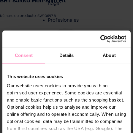
BHT Sakko Men-Slim Fit
hogar
Número de producto: SW10697.3
Profesionales
tir galería de imágenes
Servicio al cliente
Productos
Consent
Details
About
Sobre BWT
This website uses cookies
Our website uses cookies to provide you with an
Resumen de
optimised user experience. Some cookies are essential
Productos
and enable basic functions such as the shopping basket.
Optional cookies help us to analyse and improve our
online offering and to operate it economically. When using
optional cookies, data may be transmitted to companies
from third countries such as the USA (e.g. Google). The