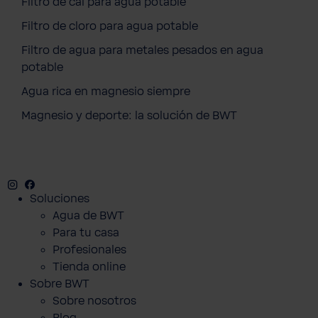
Filtro de cal para agua potable
Filtro de cloro para agua potable
Filtro de agua para metales pesados en agua
potable
Agua rica en magnesio siempre
Magnesio y deporte: la solución de BWT
Instagram
Facebook
Twitter
Youtube
Soluciones
Agua de BWT
Para tu casa
Profesionales
Tienda online
Sobre BWT
Sobre nosotros