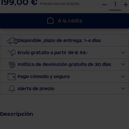
199,00 €
S
Precios con IVA incluido
e
l
A la cesta
e
c
c
Disponible, plazo de entrega: 1-4 días
i
o
Envío gratuito a partir de € 59,-
n
Política de devolución gratuita de 30 días
a
r
Pago cómodo y seguro
c
a
Alerta de precio
n
t
i
d
Descripción
a
d