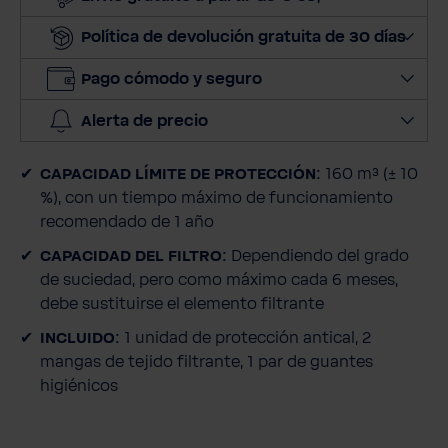
n
Política de devolución gratuita de 30 días
a
r
Pago cómodo y seguro
c
a
Alerta de precio
n
t
CAPACIDAD LÍMITE DE PROTECCIÓN:
160 m³ (± 10
i
%), con un tiempo máximo de funcionamiento
d
recomendado de 1 año
a
d
CAPACIDAD DEL FILTRO:
Dependiendo del grado
de suciedad, pero como máximo cada 6 meses,
debe sustituirse el elemento filtrante
INCLUIDO:
1 unidad de protección antical, 2
mangas de tejido filtrante, 1 par de guantes
higiénicos