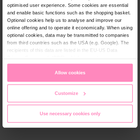
filtrante, pero retire también la unidad de protección
optimised user experience. Some cookies are essential
antical con el guante de látex y recíclela
and enable basic functions such as the shopping basket.
inmediatamente junto con el guante.
Optional cookies help us to analyse and improve our
online offering and to operate it economically. When using
optional cookies, data may be transmitted to companies
from third countries such as the USA (e.g. Google). The
Download
recipients of this data are listed in the EU-US Data
Privacy Framework (DPF), which guarantees an
Einbau_Bedienungsanleitung_HygieneSet.pdf
appropriate level of data protection. You can
accept all
cookies
or
only allow necessary cookies
. You can
Allow cookies
Download
access and change your chosen setting at any time in
the footer of this website.
Customize
Use necessary cookies only
Se lo podría interesar también