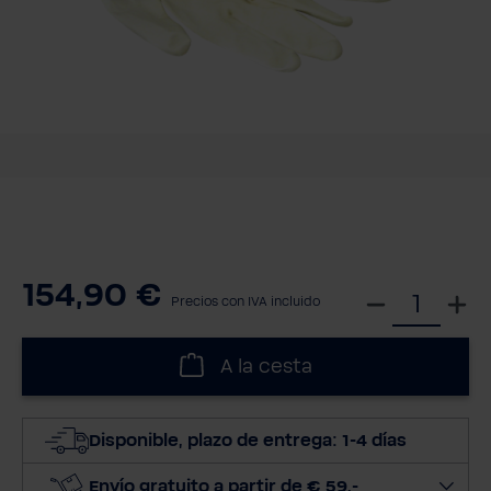
154,90 €
S
Precios con IVA incluido
e
l
A la cesta
e
c
c
Disponible, plazo de entrega: 1-4 días
i
o
Envío gratuito a partir de € 59,-