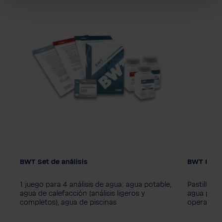
BWT Set de análisis
BWT Iocle
o
1 juego para 4 análisis de agua: agua potable,
Pastillas 
agua de calefacción (análisis ligeros y
agua para
completos), agua de piscinas
operador