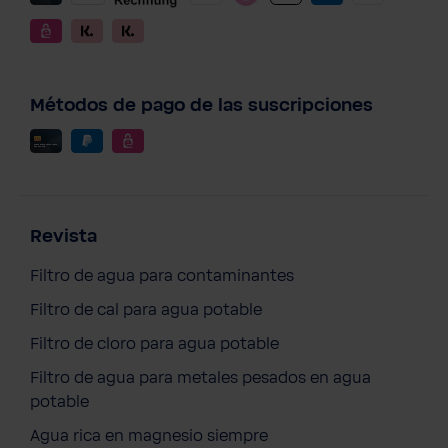
Métodos de pago de las suscripciones
Revista
Filtro de agua para contaminantes
Filtro de cal para agua potable
Filtro de cloro para agua potable
Filtro de agua para metales pesados en agua
BWT One Jersey para Niños
potable
30,60 €
Agua rica en magnesio siempre
Precios con IVA incluido