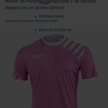
Maillot de material transpirable y de secado
hogar
rápido con un ajuste óptimo
Profesionales
Número de producto: 9010625007798
Servicio al cliente
mitir galería de imágenes
Productos
Sobre BWT
Resumen de
Productos