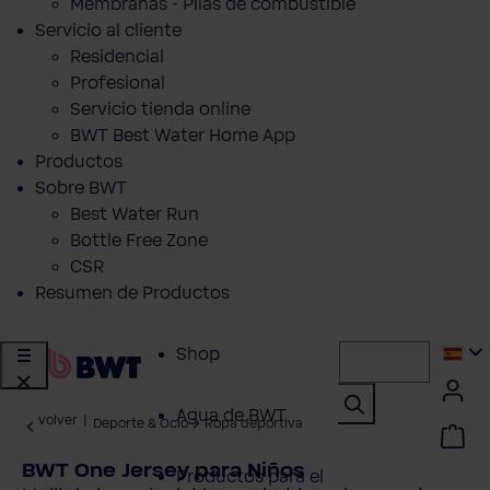
Membranas - Pilas de combustible
Servicio al cliente
Residencial
Profesional
Servicio tienda online
BWT Best Water Home App
Productos
Sobre BWT
Best Water Run
Bottle Free Zone
CSR
Resumen de Productos
Shop
Agua de BWT
volver
|
Deporte & Ocio
Ropa deportiva
BWT One Jersey para Niños
Productos para el