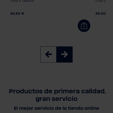
fríos y cálidos.
fríos y cál
Tamaño del niño
Talla de
164
140
128
152
S
M
L
30,60 €
36,00 €
Productos de primera calidad,
gran servicio
El mejor servicio de la tienda online