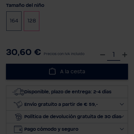
Seleccione
Tamaño del niño
164
128
30,60 €
S
Precios con IVA incluido
e
l
A la cesta
e
c
c
Disponible, plazo de entrega: 2-4 días
i
o
Envío gratuito a partir de € 59,-
n
Política de devolución gratuita de 30 días
a
r
Pago cómodo y seguro
c