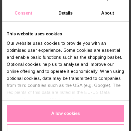
de la piel para mantener una agradable sensación de
sequedad, incluso durante esfuerzos intensos.
Consent
Details
About
This website uses cookies
Detalles técnicos
Our website uses cookies to provide you with an
optimised user experience. Some cookies are essential
Color:
,
Azu
,
,
,
,
,
and enable basic functions such as the shopping basket.
Magent
l
Rojo
Negro
Rosa
Blanco
Verde
Optional cookies help us to analyse and improve our
a
online offering and to operate it economically. When using
Género
Niños
optional cookies, data may be transmitted to companies
:
from third countries such as the USA (e.g. Google). The
recipients of this data are listed in the EU-US Data
Materia
100% poliéster
Privacy Framework (DPF), which guarantees an
l:
appropriate level of data protection. You can
accept all
cookies
or
only allow necessary cookies
. You can
Allow cookies
access and change your chosen setting at any time in
the footer of this website.