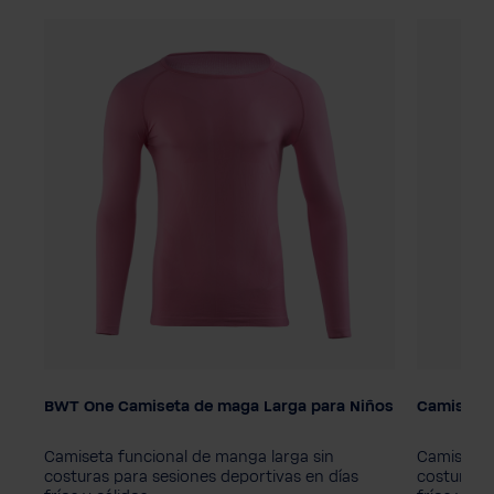
BWT One Camiseta de maga Larga para Niños
Camisa f
Color
Color
Camiseta funcional de manga larga sin
Camiseta 
costuras para sesiones deportivas en días
costuras p