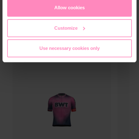
Material:
70% algodón, 30% poliéster
cookies
or
only allow necessary cookies
. You can
Allow cookies
access and change your chosen setting at any time in
the footer of this website.
Customize
Use necessary cookies only
You might also be interested in