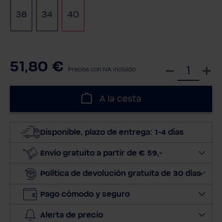
38
34
40
51,80 €
S
Precios con IVA incluido
e
l
A la cesta
e
c
c
Disponible, plazo de entrega: 1-4 días
i
o
Envío gratuito a partir de € 59,-
n
Política de devolución gratuita de 30 días
a
r
Pago cómodo y seguro
c
a
Alerta de precio
n