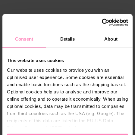
t
i
d
a
Descripción
d
Consent
Details
About
Con este polo, tienes la garantía de estar bien
equipado para tu misión. El polo ofrece un ajuste
ceñido y un tacto cómodo.
This website uses cookies
Our website uses cookies to provide you with an
El modelo mide 165 cm y es una talla 36.
optimised user experience. Some cookies are essential
and enable basic functions such as the shopping basket.
Optional cookies help us to analyse and improve our
online offering and to operate it economically. When using
Detalles técnicos
optional cookies, data may be transmitted to companies
from third countries such as the USA (e.g. Google). The
Color:
Rosa
recipients of this data are listed in the EU-US Data
Género:
Señoras
Privacy Framework (DPF), which guarantees an
appropriate level of data protection. You can
accept all