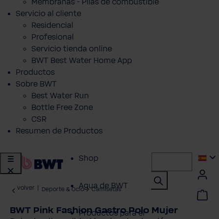
Membranas - Pilas de combustible
Servicio al cliente
Residencial
Profesional
Servicio tienda online
BWT Best Water Home App
Productos
Sobre BWT
Best Water Run
Bottle Free Zone
CSR
Resumen de Productos
Shop
Agua de BWT
volver
|
Deporte & Ocio
Camisetas
BWT Pink Fashion Gastro Polo Mujer
Productos para el