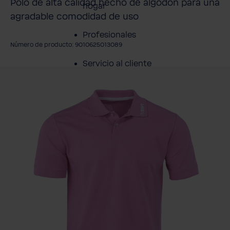
Polo de alta calidad hecho de algodón para una
hogar
agradable comodidad de uso
Profesionales
Número de producto: 9010625013089
Servicio al cliente
mitir galería de imágenes
Productos
Sobre BWT
Resumen de
Productos