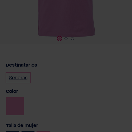
Destinatarios
Señoras
Seleccione
Color
Rosa
Seleccione
Talla de mujer