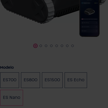
Seleccione
Modelo
ES700
ES800
ES1500
ES Echo
ES Nano