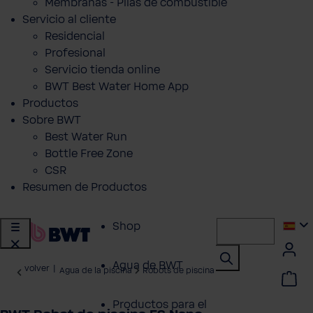
Membranas - Pilas de combustible
Servicio al cliente
Residencial
Profesional
Servicio tienda online
BWT Best Water Home App
Productos
Sobre BWT
Best Water Run
Bottle Free Zone
CSR
Resumen de Productos
Shop
Agua de BWT
volver
|
Agua de la piscina
Robots de piscina
Productos para el