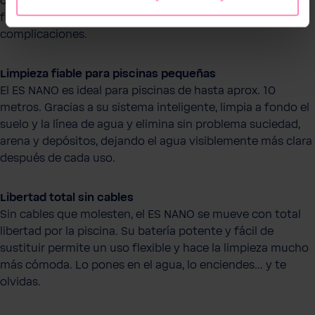
cables y su limpieza eficaz del fondo y la línea de
flotación. Perfecto si quieres tener la piscina limpia sin
complicaciones.
Limpieza fiable para piscinas pequeñas
El ES NANO es ideal para piscinas de hasta aprox. 10
metros. Gracias a su sistema inteligente, limpia a fondo el
suelo y la línea de agua y elimina sin problema suciedad,
arena y depósitos, dejando el agua visiblemente más clara
después de cada uso.
Libertad total sin cables
Sin cables que molesten, el ES NANO se mueve con total
libertad por la piscina. Su batería potente y fácil de
sustituir permite un uso flexible y hace la limpieza mucho
más cómoda. Lo pones en el agua, lo enciendes… y te
olvidas.