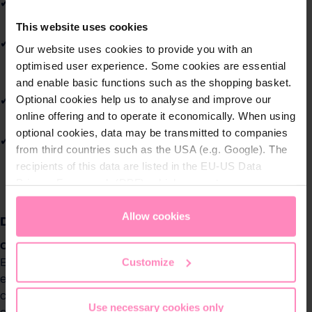
LIMPIEZA RÁPIDA Y EFICAZ
d
Fondo y línea de flotación en piscinas de hasta 10 m.
This website uses cookies
a
NAVEGACIÓN INTELIGENTE
d
Our website uses cookies to provide you with an
Sensores que optimizan las rutas de limpieza
optimised user experience. Some cookies are essential
automáticamente.
and enable basic functions such as the shopping basket.
Optional cookies help us to analyse and improve our
MUY LIGERO Y FÁCIL DE MANEJAR
online offering and to operate it economically. When using
Se levanta, se usa y se guarda sin esfuerzo.
optional cookies, data may be transmitted to companies
BATERÍA REEMPLAZABLE
from third countries such as the USA (e.g. Google). The
Más flexibilidad y mayor vida útil del producto.
recipients of this data are listed in the EU-US Data
Privacy Framework (DPF), which guarantees an
appropriate level of data protection. You can
accept all
cookies
or
only allow necessary cookies
. You can
Allow cookies
Descripción
access and change your chosen setting at any time in
Compacto, sin cables y sorprendentemente inteligente
the footer of this website.
Customize
El robot de piscina BWT ES NANO es la forma más fácil de
empezar con la limpieza automática. Es ligero, funciona
con batería y destaca por su manejo sencillo, su uso sin
Use necessary cookies only