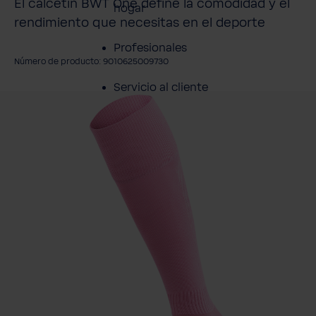
El calcetín BWT One define la comodidad y el
hogar
rendimiento que necesitas en el deporte
Profesionales
Número de producto: 9010625009730
Servicio al cliente
mitir galería de imágenes
Productos
Sobre BWT
Resumen de
Productos