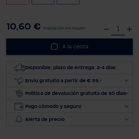
10,60 €
S
Precios con IVA incluido
e
l
A la cesta
e
c
c
Disponible, plazo de entrega: 2-4 días
i
o
Envío gratuito a partir de € 59,-
n
Política de devolución gratuita de 30 días
a
r
Pago cómodo y seguro
c
a
Alerta de precio
n
t
i