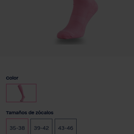
Seleccione
Color
Rosa
Seleccione
Tamaños de zócalos
35-38
39-42
43-46