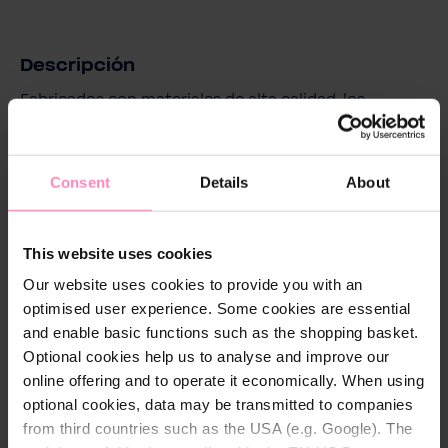
d
a
Descripción
d
Fabricados con materiales de alta calidad, los
calcetines BWT One ofrecen una sensación de
comodidad durante todo el partido. El material es
duradero y resistente para soportar las exigencias del
Consent
Details
About
deporte. Al mismo tiempo, el material proporciona
una buena transpirabilidad para alejar la humedad de
la piel y ofrecer comodidad, incluso durante
This website uses cookies
actividades intensas.
Our website uses cookies to provide you with an
optimised user experience. Some cookies are essential
and enable basic functions such as the shopping basket.
Optional cookies help us to analyse and improve our
Detalles técnicos
online offering and to operate it economically. When using
Color:
Azu
,
,
,
,
,
,
optional cookies, data may be transmitted to companies
l
Rojo
Negro
Rosa
Blanco
Verde
Magenta
from third countries such as the USA (e.g. Google). The