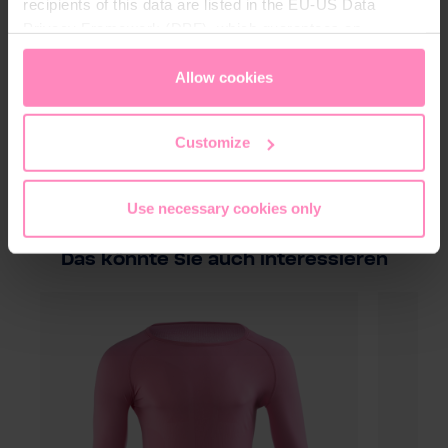
recipients of this data are listed in the EU-US Data
Géner
Unisex
Privacy Framework (DPF), which guarantees an
o:
appropriate level of data protection. You can
accept all
cookies
or
only allow necessary cookies
. You can
Allow cookies
Materi
4% poliéster, 24% algodón, 10% poliamida,
access and change your chosen setting at any time in
al:
2% elastano
the footer of this website.
Customize
Use necessary cookies only
Das könnte Sie auch interessieren