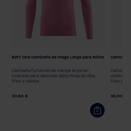
BWT One Camiseta de maga Larga para Niños
Camisa f
Color
Color
Camiseta funcional de manga larga sin
Camiseta 
ad
costuras para sesiones deportivas en días
costuras p
fríos y cálidos.
fríos y cál
Tamaño del niño
Talla de
164
140
128
152
S
M
L
30,60 €
36,00 €