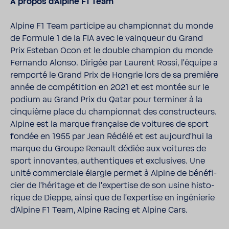
À propos d'Al­pine F1 Team
Alpine F1 Team parti­cipe au cham­pionnat du monde
de Formule 1 de la FIA avec le vain­queur du Grand
Prix Esteban Ocon et le double cham­pion du monde
Fernando Alonso. Dirigée par Laurent Rossi, l'équipe a
remporté le Grand Prix de Hongrie lors de sa première
année de compé­ti­tion en 2021 et est montée sur le
podium au Grand Prix du Qatar pour terminer à la
cinquième place du cham­pionnat des construc­teurs.
Alpine est la marque fran­çaise de voitures de sport
fondée en 1955 par Jean Rédélé et est aujour­d'hui la
marque du Groupe Renault dédiée aux voitures de
sport inno­vantes, authen­tiques et exclu­sives. Une
unité commer­ciale élargie permet à Alpine de béné­fi­
cier de l'hé­ri­tage et de l'ex­per­tise de son usine histo­
rique de Dieppe, ainsi que de l'ex­per­tise en ingé­nierie
d'Al­pine F1 Team, Alpine Racing et Alpine Cars.