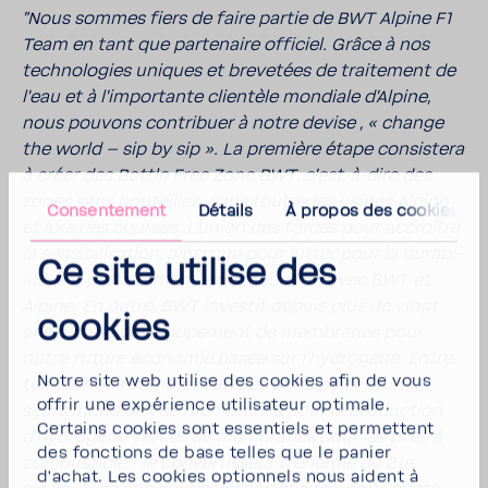
"Nous sommes fiers de faire partie de BWT Alpine F1
Team en tant que parte­naire offi­ciel. Grâce à nos
tech­no­lo­gies uniques et breve­tées de trai­te­ment de
l'eau et à l'im­por­tante clien­tèle mondiale d'Al­pine,
nous pouvons contri­buer à notre devise , « change
the world – sip by sip ». La première étape consis­tera
à créer des Bottle Free Zone BWT, c'est-​à-dire des
zones sans bouteilles, dans toutes les usines Alpine
Consentement
Détails
À propos des cookies
et lors des courses. L'union des forces pour accroître
la sensi­bi­li­sa­tion, ainsi que pour lutter pour la dura­bi­
Ce site utilise des
lité, est parfai­te­ment en adéqua­tion avec BWT et
Alpine. En outre, BWT investit depuis plus de vingt
cookies
ans dans le déve­lop­pe­ment de membranes pour
notre future économie basée sur l'hy­dro­gène. Entre-​
Notre site web utilise des cookies afin de vous
temps, nous sommes l'un des prin­ci­paux four­nis­
offrir une expérience utilisateur optimale.
seurs mondiaux de membranes pour la produc­tion
Certains cookies sont essentiels et permettent
d'hy­dro­gène vert et de membranes pour les piles à
des fonctions de base telles que le panier
combus­tible - le conver­tis­seur d'énergie du 21e
d'achat. Les cookies optionnels nous aident à