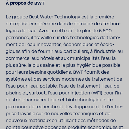
À propos de BWT
Le groupe Best Water Tech­no­logy est la première
entre­prise euro­péenne dans le domaine des tech­no­
lo­gies de l'eau. Avec un effectif de plus de 5 500
personnes, il travaille sur des tech­no­lo­gies de trai­te­
ment de l'eau inno­vantes, écono­miques et écolo­
giques afin de fournir aux parti­cu­liers, à l'in­dus­trie, au
commerce, aux hôtels et aux muni­ci­pa­lités l'eau la
plus sûre, la plus saine et la plus hygié­nique possible
pour leurs besoins quoti­diens. BWT fournit des
systèmes et des services modernes de trai­te­ment de
l'eau pour l'eau potable, l'eau de trai­te­ment, l'eau de
piscine et, surtout, l'eau pour injec­tion (WFI) pour l'in­
dus­trie phar­ma­ceu­tique et biotech­no­lo­gique. Le
personnel de recherche et déve­lop­pe­ment de l'en­tre­
prise travaille sur de nouvelles tech­niques et de
nouveaux maté­riaux en utili­sant des méthodes de
pointe pour déve­lopper des produits écono­miques et