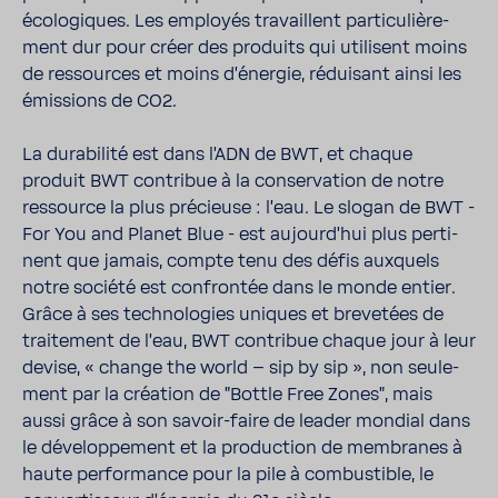
écolo­giques. Les employés travaillent parti­cu­liè­re­
ment dur pour créer des produits qui utilisent moins
de ressources et moins d'énergie, rédui­sant ainsi les
émis­sions de CO2.
La dura­bi­lité est dans l'ADN de BWT, et chaque
produit BWT contribue à la conser­va­tion de notre
ressource la plus précieuse : l'eau. Le slogan de BWT -
For You and Planet Blue - est aujour­d'hui plus perti­
nent que jamais, compte tenu des défis auxquels
notre société est confrontée dans le monde entier.
Grâce à ses tech­no­lo­gies uniques et breve­tées de
trai­te­ment de l'eau, BWT contribue chaque jour à leur
devise, « change the world – sip by sip », non seule­
ment par la créa­tion de "Bottle Free Zones", mais
aussi grâce à son savoir-​faire de leader mondial dans
le déve­lop­pe­ment et la produc­tion de membranes à
haute perfor­mance pour la pile à combus­tible, le