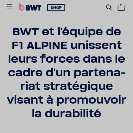
SHOP
BWT et l’équipe de
F1 ALPINE unissent
leurs forces dans le
cadre d'un parte­na­
riat stra­té­gique
visant à promou­voir
la dura­bi­lité