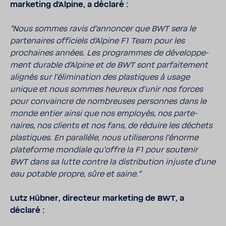
marke­ting d'Al­pine, a déclaré :
"Nous sommes ravis d'an­noncer que BWT sera le
parte­naires offi­ciels d'Al­pine F1 Team pour les
prochaines années. Les programmes de déve­lop­pe­
ment durable d'Al­pine et de BWT sont parfai­te­ment
alignés sur l'éli­mi­na­tion des plas­tiques à usage
unique et nous sommes heureux d'unir nos forces
pour convaincre de nombreuses personnes dans le
monde entier ainsi que nos employés, nos parte­
naires, nos clients et nos fans, de réduire les déchets
plas­tiques. En paral­lèle, nous utili­se­rons l'énorme
plate­forme mondiale qu'offre la F1 pour soutenir
BWT dans sa lutte contre la distri­bu­tion injuste d'une
eau potable propre, sûre et saine."
Lutz Hübner, direc­teur marke­ting de BWT, a
déclaré :