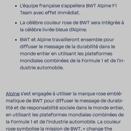
L'équipe fran­çaise s'ap­pel­lera BWT Alpine F1
Team avec effet immé­diat.
La célèbre couleur rose de BWT sera inté­grée à
la célèbre livrée bleue d'Al­pine.
BWT et Alpine travaille­ront ensemble pour
diffuser le message de la dura­bi­lité dans le
monde entier en utili­sant les plate­formes
mondiales combi­nées de la Formule 1 et de l'in­
dus­trie auto­mo­bile.
Alpine
s'est engagée à utiliser la marque rose emblé­
ma­tique de BWT pour diffuser le message de dura­bi­
lité et de respon­sa­bi­lité sociale dans le monde entier,
en utili­sant les plate­formes mondiales combi­nées de
la Formule 1 et de l'in­dus­trie auto­mo­bile. La couleur
rose symbo­lise la mission de BWT, « change the