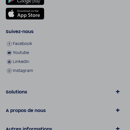
Suivez-​​nous
Face­book
Youtube
Linkedin
Insta­gram
Solutions
L’eau par BWT
A propos de nous
Parti­cu­liers
Profes­sion­nels
A propos de BWT
Autres informations