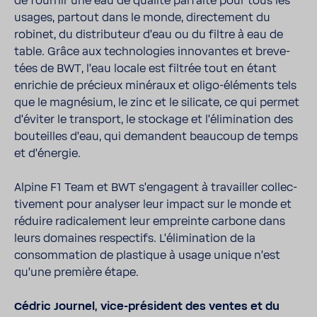
de fournir une eau de qualité parfaite pour tous les
usages, partout dans le monde, direc­te­ment du
robinet, du distri­bu­teur d'eau ou du filtre à eau de
table. Grâce aux tech­no­lo­gies inno­vantes et breve­
tées de BWT, l'eau locale est filtrée tout en étant
enri­chie de précieux miné­raux et oligo-​éléments tels
que le magné­sium, le zinc et le sili­cate, ce qui permet
d'éviter le trans­port, le stockage et l'éli­mi­na­tion des
bouteilles d'eau, qui demandent beau­coup de temps
et d'énergie.
Alpine F1 Team et BWT s'en­gagent à travailler collec­
ti­ve­ment pour analyser leur impact sur le monde et
réduire radi­ca­le­ment leur empreinte carbone dans
leurs domaines respec­tifs. L'éli­mi­na­tion de la
consom­ma­tion de plas­tique à usage unique n'est
qu'une première étape.
Cédric Journel, vice-​président des ventes et du