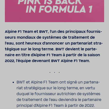
Alpine F1 Team et BWT, l'un des prin­ci­paux four­nis­
seurs mondiaux de systèmes de trai­te­ment de
l'eau, sont heureux d'an­noncer un parte­na­riat stra­
té­gique sur le long terme. BWT devient le parte­
naire en titre d'Al­pine F1 Team à partir de la saison
2022, l'équipe deve­nant BWT Alpine F1 Team.
.
BWT et Alpine F1 Team ont signé un parte­na­
riat stra­té­gique sur le long terme, en vertu
duquel le four­nis­seur autri­chien de systèmes
de trai­te­ment de l'eau deviendra le parte­naire
prin­cipal d'Al­pine F1 Team à partir de 2022.