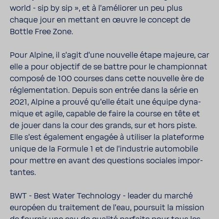
world - sip by sip », et à l'amé­liorer un peu plus
chaque jour en mettant en œuvre le concept de
Bottle Free Zone.
Pour Alpine, il s'agit d'une nouvelle étape majeure, car
elle a pour objectif de se battre pour le cham­pionnat
composé de 100 courses dans cette nouvelle ère de
régle­men­ta­tion. Depuis son entrée dans la série en
2021, Alpine a prouvé qu'elle était une équipe dyna­
mique et agile, capable de faire la course en tête et
de jouer dans la cour des grands, sur et hors piste.
Elle s'est égale­ment engagée à utiliser la plate­forme
unique de la Formule 1 et de l'in­dus­trie auto­mo­bile
pour mettre en avant des ques­tions sociales impor­
tantes.
BWT - Best Water Tech­no­logy - leader du marché
euro­péen du trai­te­ment de l'eau, pour­suit la mission