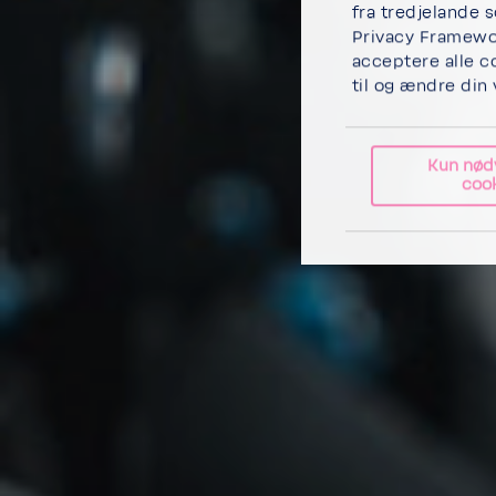
fra tredjelande 
Privacy Framewor
acceptere alle c
til og ændre din 
Kun nød
coo