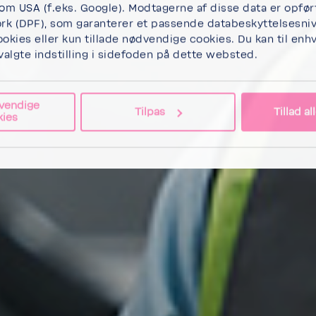
som USA (f.eks. Google). Modtagerne af disse data er opfør
k (DPF), som garanterer et passende databeskyttelsesniv
ookies
eller kun
tillade nødvendige cookies
. Du kan til enh
valgte indstilling i sidefoden på dette websted.
vendige
Tilpas
Tillad a
kies