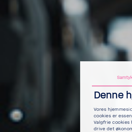
Samty
Denne h
Vores hjemmeside
cookies er essen
Valgfrie cookies
drive det økonom