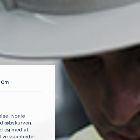
Om
else. Nogle
ndkøbskurven.
ud og med at
il virksomheder